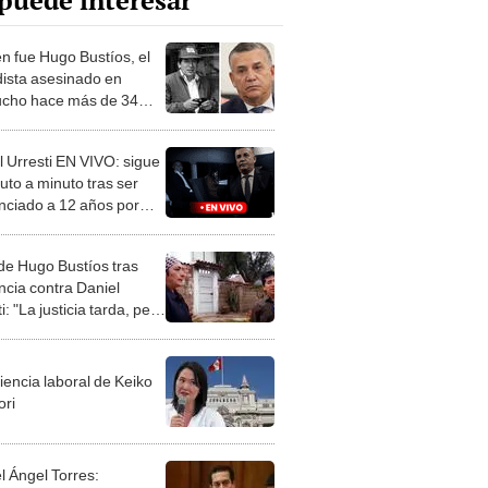
puede interesar
n fue Hugo Bustíos, el
dista asesinado en
cho hace más de 34
?
l Urresti EN VIVO: sigue
uto a minuto tras ser
nciado a 12 años por
Hugo Bustíos
 de Hugo Bustíos tras
ncia contra Daniel
i: "La justicia tarda, pero
iencia laboral de Keiko
ori
l Ángel Torres: