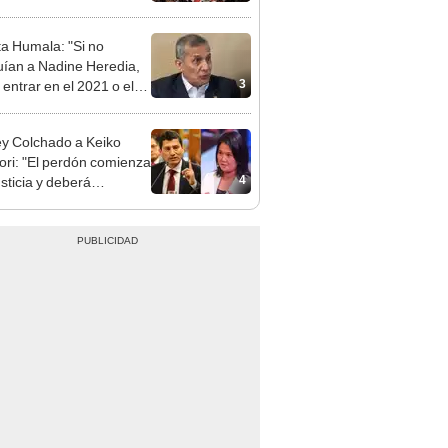
ta Humala: "Si no
uían a Nadine Heredia,
3
 entrar en el 2021 o el
"
y Colchado a Keiko
ori: "El perdón comienza
4
usticia y deberá
trarse con hechos"