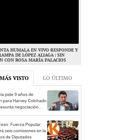
NTA HUMALA EN VIVO RESPONDE Y
RAMPA DE LÓPEZ ALIAGA | SIN
N CON ROSA MARÍA PALACIOS
 MÁS VISTO
LO ÚLTIMO
lía pide 9 años de
ón para Harvey Colchado
1
resunta negociación
patible y falsedad
ógica
eso: Fuerza Popular
ará seis comisiones en la
2
ra de Diputados