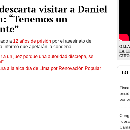
descarta visitar a Daniel
ón: “Tenemos un
nte”
ciado a
12 años de prisión
por el asesinato del
OLLA
a informó que apelarán la condena.
LA T
GUIO
tuir a un juez porque una autoridad discrepa, se
l”
ura a la alcaldía de Lima por Renovación Popular
LO
Fisca
prisi
por p
incom
ideol
Congr
lider
Cáma