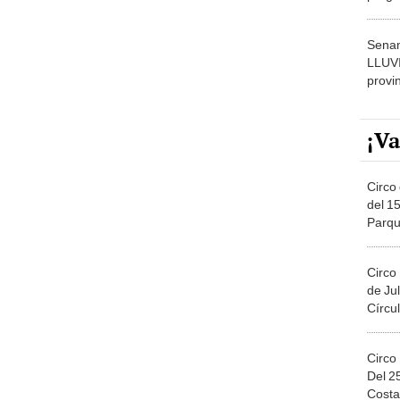
dónde
Senam
LLUV
provi
¡Va
Circo 
del 15
Parqu
Migue
Circo
de Jul
Círcul
Circo
Del 2
Costa