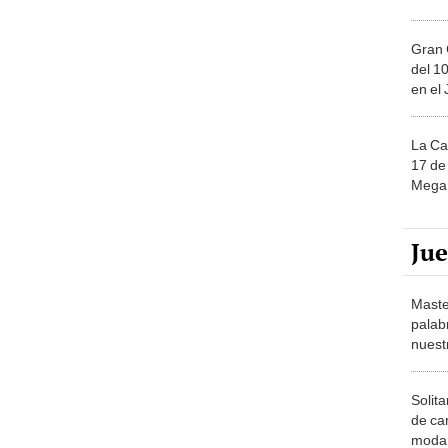
Gran 
del 10
en el
La Ca
17 de 
Mega 
Ju
Maste
palab
nuest
Solita
de ca
moda.