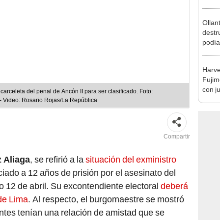
Ollan
destr
podía
2026
Harve
Fujim
con j
carceleta del penal de Ancón II para ser clasificado. Foto:
demos
- Video: Rosario Rojas/La República
Compartir
 Aliaga
, se refirió a la
situación del exministro
ciado a 12 años de prisión por el asesinato del
mo 12 de abril. Su excontendiente electoral
deberá
de Lima
. Al respecto, el burgomaestre se mostró
 antes tenían una relación de amistad que se