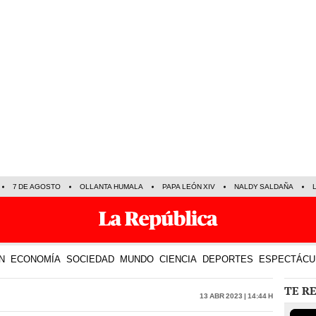
7 DE AGOSTO
OLLANTA HUMALA
PAPA LEÓN XIV
NALDY SALDAÑA
N
ECONOMÍA
SOCIEDAD
MUNDO
CIENCIA
DEPORTES
ESPECTÁCU
TE R
13 Abr 2023 | 14:44 h