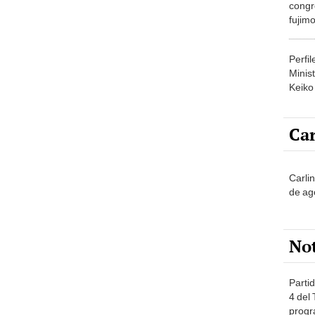
congr
fujimo
prime
Perfi
Minist
Keiko
Car
Carli
de ag
No
Partid
4 del
progr