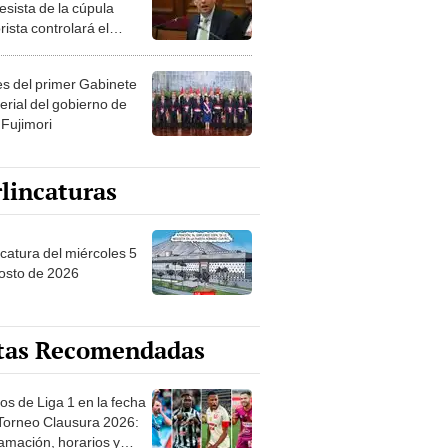
esista de la cúpula
rista controlará el
r año del Senado
les del primer Gabinete
erial del gobierno de
 Fujimori
lincaturas
ncatura del miércoles 5
osto de 2026
tas Recomendadas
os de Liga 1 en la fecha
 Torneo Clausura 2026:
amación, horarios y