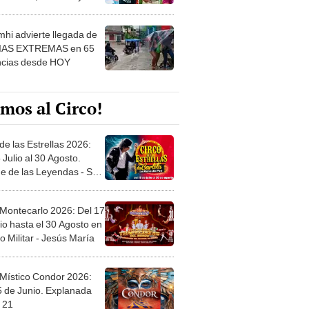
 ver
hi advierte llegada de
IAS EXTREMAS en 65
ncias desde HOY
mos al Circo!
de las Estrellas 2026:
 Julio al 30 Agosto.
e de las Leyendas - San
l
 Montecarlo 2026: Del 17
io hasta el 30 Agosto en
o Militar - Jesús María
 Místico Condor 2026:
5 de Junio. Explanada
 21