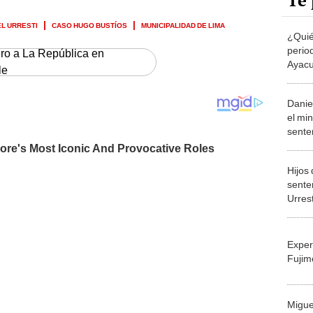
Te 
EL URRESTI
CASO HUGO BUSTÍOS
MUNICIPALIDAD DE LIMA
¿Quié
perio
ero a La República en
Ayacu
le
años
Danie
el min
sente
caso 
Hijos
sente
Urrest
llega"
Exper
Fujim
Migue