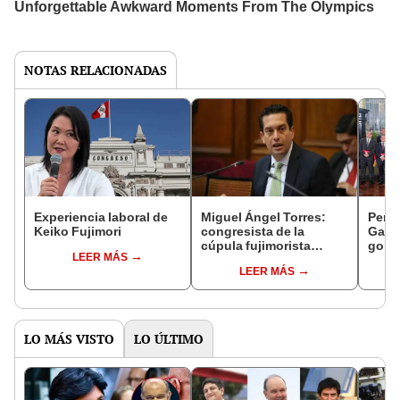
NOTAS RELACIONADAS
Experiencia laboral de
Miguel Ángel Torres:
Perfi
Keiko Fujimori
congresista de la
Gabin
cúpula fujimorista
gobi
LEER MÁS
controlará el primer año
Fujim
LEER MÁS
del Senado
LO MÁS VISTO
LO ÚLTIMO