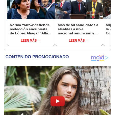
Norma Yarrow defiende
Más de 50 candidatos a
Migue
reelección encubierta
alcaldes a nivel
la vi
de López Aliaga: "Allá el
nacional renuncian y
Congr
Jurado que se deja
dan paso a la reelección
proye
LEER MÁS
LEER MÁS
sacar la vuelta"
encubierta
plant
pres