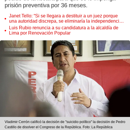
prisión preventiva por 36 meses.
Janet Tello: “Si se llegara a destituir a un juez porque
una autoridad discrepa, se eliminaría la independencia
judicial”
Luis Rubio renuncia a su candidatura a la alcaldía de
Lima por Renovación Popular
Vladimir Cerrón calificó la decisión de "suicidio político" la decisión de Pedro
Castillo de disolver el Congreso de la República. Foto: La República