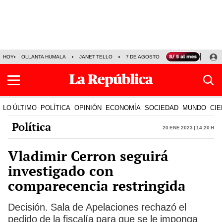
HOY
OLLANTA HUMALA
JANET TELLO
7 DE AGOSTO
TINKA RESULTADOS
LO ÚLTIMO
POLÍTICA
OPINIÓN
ECONOMÍA
SOCIEDAD
MUNDO
CIE
Política
20 Ene 2023 | 14:20 h
Vladimir Cerron seguirá
investigado con
comparecencia restringida
Decisión. Sala de Apelaciones rechazó el
pedido de la fiscalía para que se le imponga