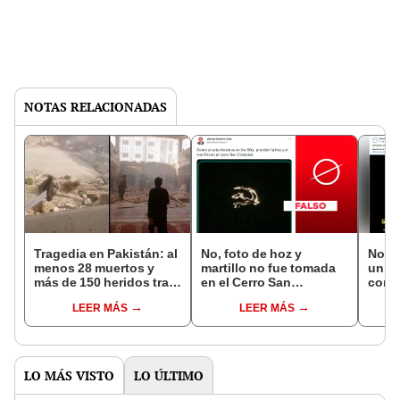
NOTAS RELACIONADAS
Tragedia en Pakistán: al
No, foto de hoz y
No, e
menos 28 muertos y
martillo no fue tomada
un at
más de 150 heridos tras
en el Cerro San
contr
atentado en mezquita
Cristóbal, Lima
tensi
LEER MÁS
LEER MÁS
LO MÁS VISTO
LO ÚLTIMO