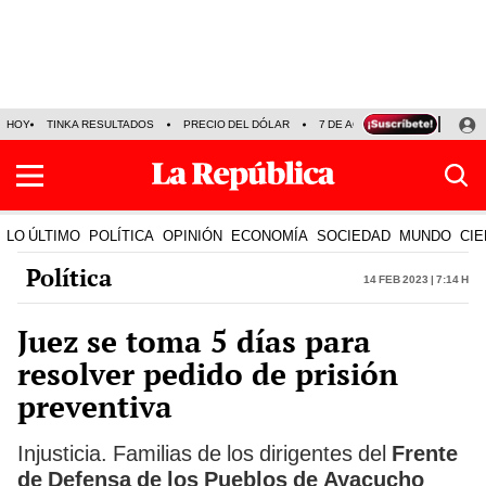
HOY
TINKA RESULTADOS
PRECIO DEL DÓLAR
7 DE AGOSTO
OLLANTA H
LO ÚLTIMO
POLÍTICA
OPINIÓN
ECONOMÍA
SOCIEDAD
MUNDO
CIE
Política
14 Feb 2023 | 7:14 h
Juez se toma 5 días para
resolver pedido de prisión
preventiva
Injusticia. Familias de los dirigentes del
Frente
de Defensa de los Pueblos de Ayacucho