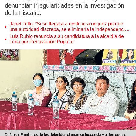
denuncian irregularidades en la investigación
de la Fiscalía.
Janet Tello: “Si se llegara a destituir a un juez porque
una autoridad discrepa, se eliminaría la independencia
judicial”
Luis Rubio renuncia a su candidatura a la alcaldía de
Lima por Renovación Popular
Defensa. Familiares de los detenidos claman su inocencia y piden que se