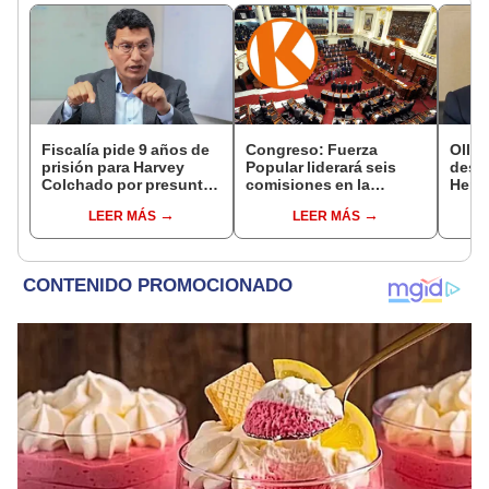
Fiscalía pide 9 años de
Congreso: Fuerza
Ollan
prisión para Harvey
Popular liderará seis
destr
Colchado por presunta
comisiones en la
Hered
negociación
Cámara de Diputados
el 20
LEER MÁS
LEER MÁS
incompatible y falsedad
ideológica