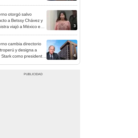
cción encubierta
rno otorgó salvo
cto a Betssy Chávez y
3
istra viajó a México en
adrugada
rno cambia directorio
troperú y designa a
4
r Stark como presidente
 empresa estatal