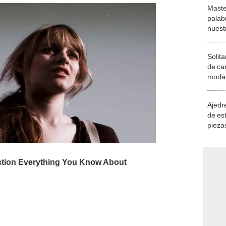
Maste
palab
nuest
Solita
de ca
moda.
demue
Ajedre
de es
piezas
consi