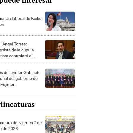
puede interesar
iencia laboral de Keiko
ori
l Ángel Torres:
esista de la cúpula
rista controlará el
r año del Senado
les del primer Gabinete
erial del gobierno de
 Fujimori
lincaturas
catura del viernes 7 de
o de 2026