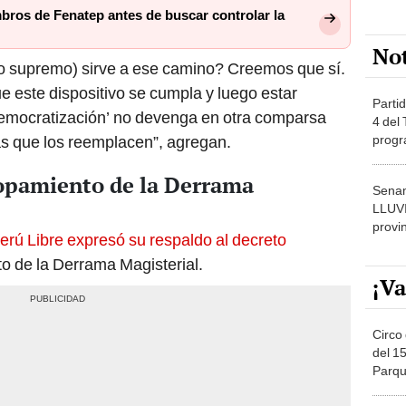
bros de Fenatep antes de buscar controlar la
No
to supremo) sirve a ese camino? Creemos que sí.
e este dispositivo se cumpla y luego estar
Partid
‘democratización’ no devenga en otra comparsa
4 del
progr
as que los reemplacen”, agregan.
dónde
copamiento de la Derrama
Senam
LLUV
provi
erú Libre expresó su respaldo al decreto
to de la Derrama Magisterial.
¡Va
Circo 
del 15
Parqu
Migue