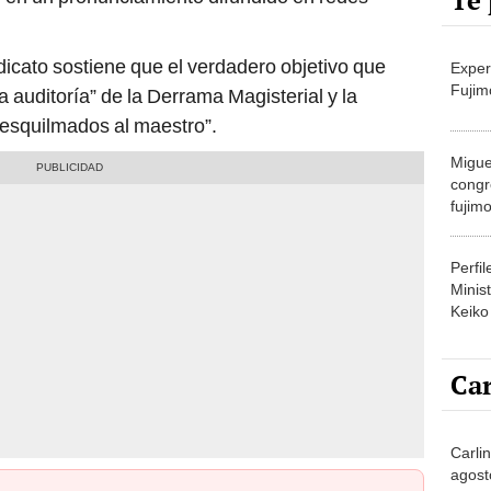
Te 
dicato sostiene que el verdadero objetivo que
Exper
Fujim
a auditoría” de la Derrama Magisterial y la
 esquilmados al maestro”.
Migue
congr
fujimo
prime
Perfi
Minist
Keiko
Car
Carlin
agost