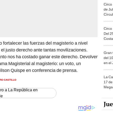
Circo
de Jul
Círcul
Circo
Del 2
Costa
fortalecer las fuerzas del magisterio a nivel
 el justo derecho ante tantas movilizaciones.
Gran 
nto nos ha costado ganar este derecho. Devolver
del 10
en el
ama Magisterial al magisterio: un voto, un
Wilson Quispe en conferencia de prensa.
La Ca
RO CASTILLO
17 de 
Mega 
ero a La República en
le
Ju