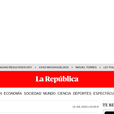
NUANO RESULTADOS HOY
CASO MOCHASUELDOS
MIGUEL TORRES
LEY PU
N
ECONOMÍA
SOCIEDAD
MUNDO
CIENCIA
DEPORTES
ESPECTÁCU
TE R
15 Jul 2022 | 15:05 h