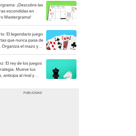
rgrama: ¡Descubre las
ras escondidas en
ro Mastergrama!
rio: El legendario juego
rtas que nunca pasa de
 Organiza el mazo y
stra tu habilidad.
z: El rey de los juegos
trategia. Mueve tus
, anticipa al rival y
gue el jaque mate.