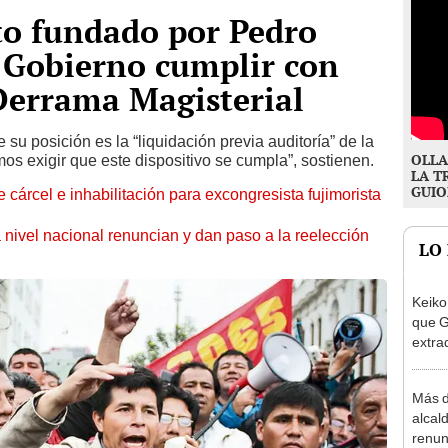
to fundado por Pedro
al Gobierno cumplir con
Derrama Magisterial
 su posición es la “liquidación previa auditoría” de la
OLLA
s exigir que este dispositivo se cumpla”, sostienen.
LA T
GUIO
 cárcel e inhabilitación para excongresista fujimorista
 nivel nacional renuncian y dan paso a la reelección
LO
Keiko
que G
extra
Cháve
nuest
Más d
alcal
renun