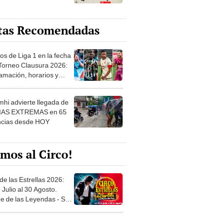
tas Recomendadas
os de Liga 1 en la fecha
 Torneo Clausura 2026:
amación, horarios y
 ver
hi advierte llegada de
IAS EXTREMAS en 65
ncias desde HOY
mos al Circo!
de las Estrellas 2026:
 Julio al 30 Agosto.
e de las Leyendas - San
l