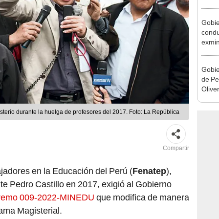
reele
Gobie
condu
exmin
la m
Gobie
de Pe
Olive
de la
gisterio durante la huelga de profesores del 2017. Foto: La República
Compartir
jadores en la Educación del Perú (
Fenatep
),
te Pedro Castillo en 2017, exigió al Gobierno
premo 009-2022-MINEDU
que modifica de manera
rama Magisterial.