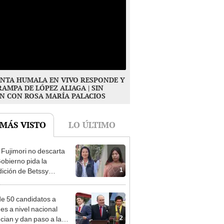
NTA HUMALA EN VIVO RESPONDE Y
RAMPA DE LÓPEZ ALIAGA | SIN
N CON ROSA MARÍA PALACIOS
 MÁS VISTO
LO ÚLTIMO
 Fujimori no descarta
obierno pida la
1
dición de Betssy
z: "Está dentro de
ras facultades"
e 50 candidatos a
des a nivel nacional
2
cian y dan paso a la