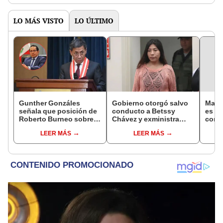
LO MÁS VISTO
LO ÚLTIMO
Gunther Gonzáles
Gobierno otorgó salvo
Mario
señala que posición de
conducto a Betssy
es la
Roberto Burneo sobre
Chávez y exministra
corre
reelección de López
viajó a México en la
LEER MÁS
LEER MÁS
Aliaga no representan al
madrugada
JNE