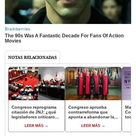
NOTAS RELACIONADAS
Congreso reprograma
Congreso aprueba
Martí
citación de JNJ: ¿qué
contrarreforma que
Cong
legisladores criticaron o
apunta a abandonar la
todo
respaldaron decisión?
Corte IDH
que p
LEER MÁS
LEER MÁS
agui