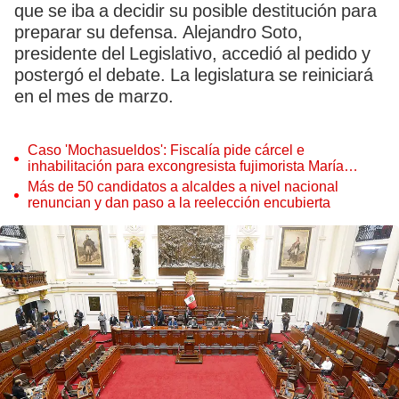
que se iba a decidir su posible destitución para
preparar su defensa. Alejandro Soto,
presidente del Legislativo, accedió al pedido y
postergó el debate. La legislatura se reiniciará
en el mes de marzo.
Caso 'Mochasueldos': Fiscalía pide cárcel e
inhabilitación para excongresista fujimorista María
Cordero Jon Tay
Más de 50 candidatos a alcaldes a nivel nacional
renuncian y dan paso a la reelección encubierta