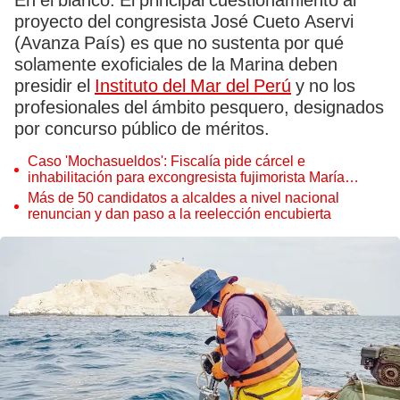
En el blanco. El principal cuestionamiento al
proyecto del congresista José Cueto Aservi
(Avanza País) es que no sustenta por qué
solamente exoficiales de la Marina deben
presidir el
Instituto del Mar del Perú
y no los
profesionales del ámbito pesquero, designados
por concurso público de méritos.
Caso 'Mochasueldos': Fiscalía pide cárcel e
inhabilitación para excongresista fujimorista María
Cordero Jon Tay
Más de 50 candidatos a alcaldes a nivel nacional
renuncian y dan paso a la reelección encubierta