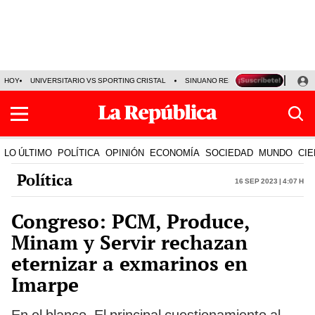
HOY
UNIVERSITARIO VS SPORTING CRISTAL
SINUANO RESULTADOS HOY
CA
LO ÚLTIMO
POLÍTICA
OPINIÓN
ECONOMÍA
SOCIEDAD
MUNDO
CIE
Política
16 Sep 2023 | 4:07 h
Congreso: PCM, Produce,
Minam y Servir rechazan
eternizar a exmarinos en
Imarpe