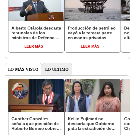
Alberto Otárola descarta
Producción de petróleo
De Có
renuncias de los
cayó a la tercera parte
no es
ministros de Defensa y
en manos privadas
alto 
Energía y Minas
LEER MÁS
LEER MÁS
LO MÁS VISTO
LO ÚLTIMO
Gunther Gonzáles
Keiko Fujimori no
Gobi
señala que posición de
descarta que Gobierno
cond
Roberto Burneo sobre
pida la extradición de
Cháve
reelección de López
Betssy Chávez: "Está
viajó