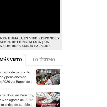
NTA HUMALA EN VIVO RESPONDE Y
RAMPA DE LÓPEZ ALIAGA | SIN
N CON ROSA MARÍA PALACIOS
 MÁS VISTO
LO ÚLTIMO
ograma de pagos de
os y pensiones de
1
o 2026 vía Banco de la
n: conoce las fechas de
ito
o del dólar en Perú hoy,
s 6 de agosto de 2026:
2
lta el tipo de cambio en