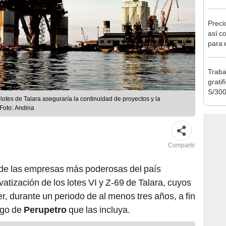
banco
plata
Preci
así co
para 
Traba
grati
S/300
lotes de Talara aseguraría la continuidad de proyectos y la
estab
 Foto: Andina
pago
Compartir
de las empresas más poderosas del país
ivatización de los lotes VI y Z-69 de Talara, cuyos
r, durante un periodo de al menos tres años, a fin
rgo de
Perupetro
que las incluya.