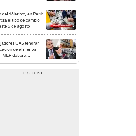
s, casas de cambio y
formas digitales
o del dólar hoy en Perú:
tiza el tipo de cambio
3
este 5 de agosto
jadores CAS tendrán
ficación de al menos
4
: MEF deberá
lecer las condiciones de