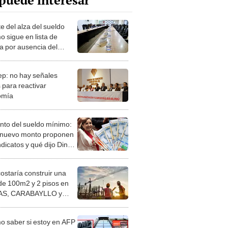
puede interesar
e del alza del sueldo
o sigue en lista de
a por ausencia del
r empresarial
ep: no hay señales
 para reactivar
omía
to del sueldo mínimo:
nuevo monto proponen
ndicatos y qué dijo Dina
rte?
costaría construir una
de 100m2 y 2 pisos en
S, CARABAYLLO y
distritos de LIMA
TE
 saber si estoy en AFP