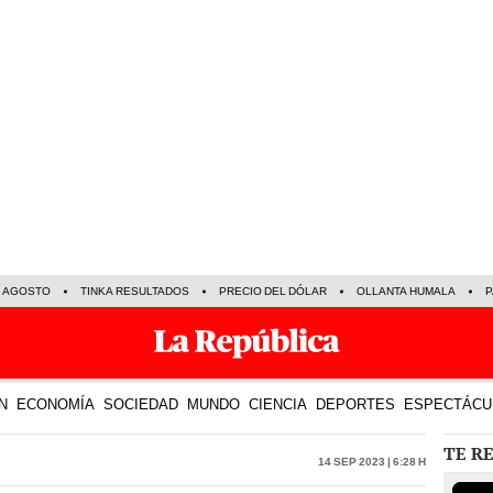
E AGOSTO
TINKA RESULTADOS
PRECIO DEL DÓLAR
OLLANTA HUMALA
P
N
ECONOMÍA
SOCIEDAD
MUNDO
CIENCIA
DEPORTES
ESPECTÁCU
TE R
14 Sep 2023 | 6:28 h