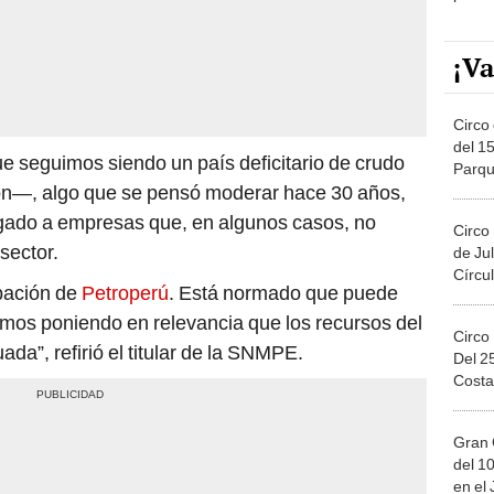
¡Va
Circo 
del 15
e seguimos siendo un país deficitario de crudo
Parqu
ón—, algo que se pensó moderar hace 30 años,
Migue
gado a empresas que, en algunos casos, no
Circo
sector.
de Jul
Círcul
ipación de
Petroperú
. Está normado que puede
mos poniendo en relevancia que los recursos del
Circo
a”, refirió el titular de la SNMPE.
Del 2
Costa
Gran 
del 10
en el