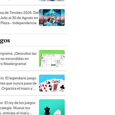
sa de Timoteo 2026: Del
Julio al 30 de Agosto en
Plaza - Independencia
egos
rgrama: ¡Descubre las
ras escondidas en
ro Mastergrama!
rio: El legendario juego
rtas que nunca pasa de
 Organiza el mazo y
stra tu habilidad.
z: El rey de los juegos
trategia. Mueve tus
, anticipa al rival y