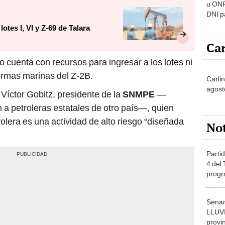
u ONP
DNI p
pensi
lotes I, VI y Z-69 de Talara
Car
cuenta con recursos para ingresar a los lotes ni
formas marinas del Z-2B.
Carli
agost
Víctor Gobitz, presidente de la
SNMPE
—
a petroleras estatales de otro país—, quien
olera es una actividad de alto riesgo “diseñada
No
Partid
4 del
progr
dónde
Senam
LLUV
provi