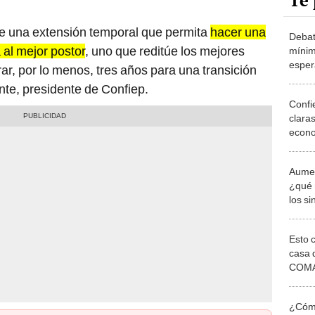
Te 
 una extensión temporal que permita
hacer una
Debat
 al mejor postor
, uno que reditúe los mejores
mínim
esper
rar, por lo menos, tres años para una transición
secto
te, presidente de Confiep.
Confi
claras
econ
Aumen
¿qué 
los si
Bolua
Esto 
casa 
COMA
otros 
NOR
¿Cómo