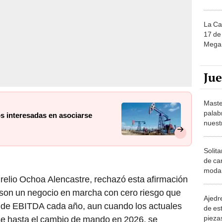
La Ca
17 de 
Mega 
Ju
Maste
palab
s interesadas en asociarse
nuest
Solita
de ca
moda.
relio Ochoa Alencastre, rechazó esta afirmación
demue
son un negocio en marcha con cero riesgo que
Ajedre
de EBITDA cada año, aun cuando los actuales
de es
piezas
e hasta el cambio de mando en 2026, se