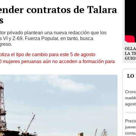
ender contratos de Talara
s
tor privado plantean una nueva redacción que los
es VI y Z-69. Fuerza Popular, en tanto, busca
greso.
OLLA
LA T
otiza el tipo de cambio para este 5 de agosto
GUIO
10 mujeres peruanas aún no acceden a formación para
LO
Cron
sueld
agost
Nació
depós
Preci
jueve
consu