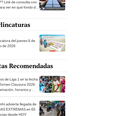
? Link de consulta con
ara ver en qué fondo de
ones estás
lincaturas
ncatura del jueves 6 de
o de 2026
tas Recomendadas
os de Liga 1 en la fecha
 Torneo Clausura 2026:
amación, horarios y
 ver
hi advierte llegada de
IAS EXTREMAS en 65
ncias desde HOY