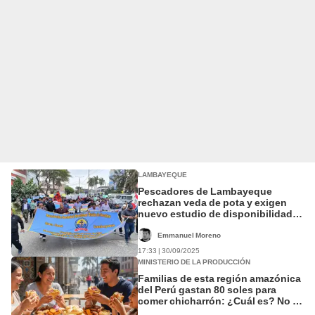
LAMBAYEQUE
Pescadores de Lambayeque
rechazan veda de pota y exigen
nuevo estudio de disponibilidad
de este recurso
Emmanuel Moreno
17:33 | 30/09/2025
MINISTERIO DE LA PRODUCCIÓN
Familias de esta región amazónica
del Perú gastan 80 soles para
comer chicharrón: ¿Cuál es? No es
Lima ni Arequipa