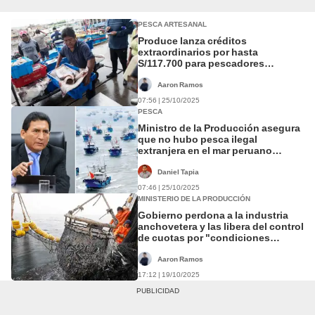
PESCA ARTESANAL
Produce lanza créditos
extraordinarios por hasta
S/117.700 para pescadores
artesanales de pota y perico con
1% y 2% de interés anual
Aaron Ramos
07:56 | 25/10/2025
PESCA
Ministro de la Producción asegura
que no hubo pesca ilegal
extranjera en el mar peruano
durante 2025
Daniel Tapia
07:46 | 25/10/2025
MINISTERIO DE LA PRODUCCIÓN
Gobierno perdona a la industria
anchovetera y las libera del control
de cuotas por "condiciones
anómalas" del mar
Aaron Ramos
17:12 | 19/10/2025