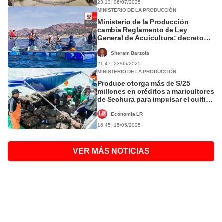
23:13 | 06/07/2025
MINISTERIO DE LA PRODUCCIÓN
Ministerio de la Producción
cambia Reglamento de Ley
General de Acuicultura: decreto
establece nuevas infracciones,
¿cómo se calculan?
Sheram Barzola
21:47 | 23/05/2025
MINISTERIO DE LA PRODUCCIÓN
Produce otorga más de S/25
millones en créditos a maricultores
de Sechura para impulsar el cultivo
de conchas de abanico
Economía LR
16:45 | 15/05/2025
VER MÁS NOTICIAS