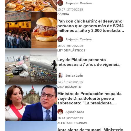
Alejandro Cuadros
15:57 | 27/09/2025
COMIDA
Pan con chicharrón: el desayuno
peruano que genera más de S/244
millones al año y 3.000 toneladas
al mes
Alejandro Cuadros
15:00 | 06/09/2025
LEY DE PLÁSTICOS
Ley de Plástico presenta
retrocesos a 7 años de vigencia
Jesica León
14:27 | 14/08/2025
DINA BOLUARTE
Ministro de Producción respalda
viaje de Dina Boluarte pese a
sobrecosto: "La presidenta
representa al Perú"
Agustín Sosa
19:24 | 03/08/2025
ALERTA DE TSUNAMI
Ante alerta de tsunami, Ministerio