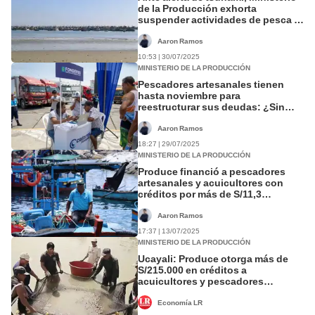
de la Producción exhorta
suspender actividades de pesca a
industriales y artesanales
Aaron Ramos
10:53 | 30/07/2025
MINISTERIO DE LA PRODUCCIÓN
Pescadores artesanales tienen
hasta noviembre para
reestructurar sus deudas: ¿Sin
intereses?
Aaron Ramos
18:27 | 29/07/2025
MINISTERIO DE LA PRODUCCIÓN
Produce financió a pescadores
artesanales y acuicultores con
créditos por más de S/11,3
millones al primer semestre
Aaron Ramos
17:37 | 13/07/2025
MINISTERIO DE LA PRODUCCIÓN
Ucayali: Produce otorga más de
S/215.000 en créditos a
acuicultores y pescadores
artesanales
Economía LR