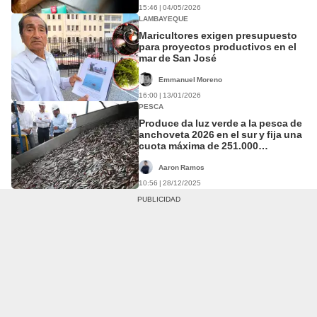
15:46 | 04/05/2026
LAMBAYEQUE
Maricultores exigen presupuesto
para proyectos productivos en el
mar de San José
Emmanuel Moreno
16:00 | 13/01/2026
PESCA
Produce da luz verde a la pesca de
anchoveta 2026 en el sur y fija una
cuota máxima de 251.000
toneladas
Aaron Ramos
10:56 | 28/12/2025