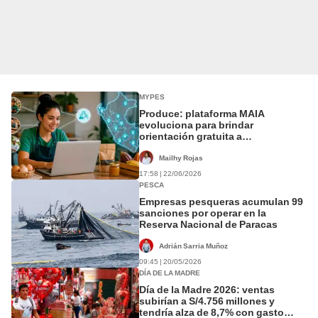
MYPES
Produce: plataforma MAIA
evoluciona para brindar
orientación gratuita a
emprendedores y productores de
todo el país, ¿qué servicios
Mailhy Rojas
incorpora?
17:58 | 22/06/2026
PESCA
Empresas pesqueras acumulan 99
sanciones por operar en la
Reserva Nacional de Paracas
Adrián Sarria Muñoz
09:45 | 20/05/2026
DÍA DE LA MADRE
Día de la Madre 2026: ventas
subirían a S/4.756 millones y
tendría alza de 8,7% con gasto