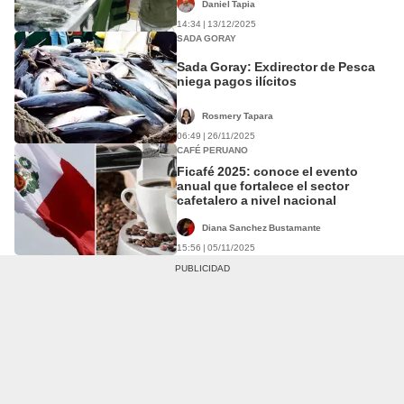
Daniel Tapia
14:34 | 13/12/2025
SADA GORAY
Sada Goray: Exdirector de Pesca
niega pagos ilícitos
Rosmery Tapara
06:49 | 26/11/2025
CAFÉ PERUANO
Ficafé 2025: conoce el evento
anual que fortalece el sector
cafetalero a nivel nacional
Diana Sanchez Bustamante
15:56 | 05/11/2025