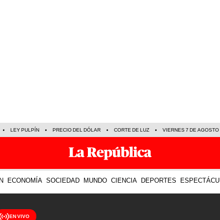
LEY PULPÍN
PRECIO DEL DÓLAR
CORTE DE LUZ
VIERNES 7 DE AGOSTO
N
ECONOMÍA
SOCIEDAD
MUNDO
CIENCIA
DEPORTES
ESPECTÁCU
EN VIVO