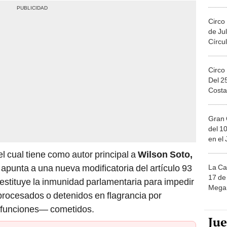
Migue
Circo
de Jul
Círcul
Circo
Del 2
Costa
Gran 
del 10
en el
l cual tiene como autor principal a
Wilson Soto,
apunta a una nueva modificatoria del artículo 93
La Ca
17 de 
restituye la inmunidad parlamentaria para impedir
Mega 
procesados o detenidos en flagrancia por
s funciones— cometidos.
Ju