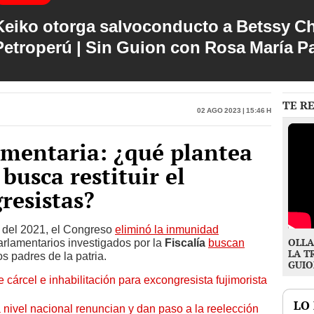
Keiko otorga salvoconducto a Betssy C
Petroperú | Sin Guion con Rosa María P
TE R
02 Ago 2023 | 15:46 h
mentaria: ¿qué plantea
busca restituir el
resistas?
o del 2021, el Congreso
eliminó la inmunidad
OLLA
rlamentarios investigados por la
Fiscalía
buscan
LA T
s padres de la patria.
GUIO
 cárcel e inhabilitación para excongresista fujimorista
LO
 nivel nacional renuncian y dan paso a la reelección