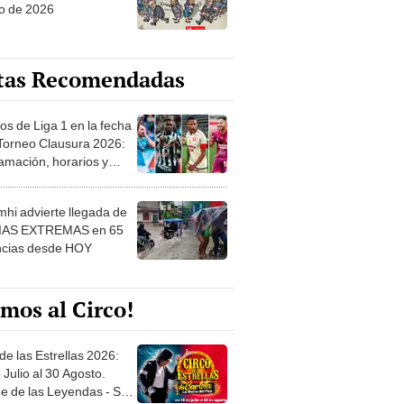
o de 2026
tas Recomendadas
os de Liga 1 en la fecha
 Torneo Clausura 2026:
amación, horarios y
 ver
hi advierte llegada de
IAS EXTREMAS en 65
ncias desde HOY
mos al Circo!
de las Estrellas 2026:
 Julio al 30 Agosto.
e de las Leyendas - San