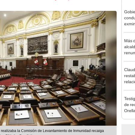
Gobie
condu
exmin
la m
Más d
alcal
renun
reele
Claud
resta
relac
Mexic
salvo
Testig
Cháv
de re
Orell
s realizaba la Comisión de Levantamiento de Inmunidad recaiga