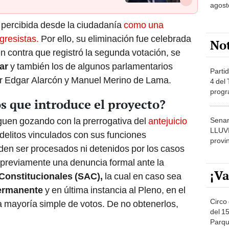
agost
a percibida desde la ciudadanía
como una
gresistas.
Por ello, su eliminación fue celebrada
No
 en contra que registró la segunda votación, se
ar
y también los de algunos parlamentarios
Partid
r Edgar Alarcón y Manuel Merino de Lama.
4 del
progr
s que introduce el proyecto?
dónde
guen gozando con la prerrogativa del
antejuicio
Senam
LLUV
delitos vinculados con sus funciones
provi
den ser procesados ni detenidos por los casos
previamente una denuncia formal ante la
¡Va
onstitucionales (SAC),
la cual en caso sea
ermanente
y en última instancia al Pleno, en el
Circo 
 mayoría simple de votos. De no obtenerlos,
del 15
Parqu