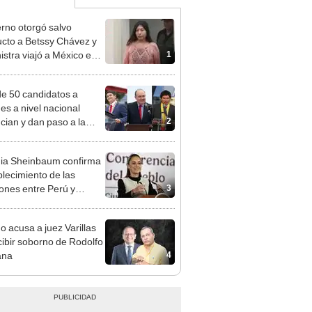
rno otorgó salvo
cto a Betssy Chávez y
1
istra viajó a México en
adrugada
e 50 candidatos a
des a nivel nacional
2
cian y dan paso a la
cción encubierta
ia Sheinbaum confirma
blecimiento de las
3
iones entre Perú y
o tras otorgarse
conducto para Bettsy
o acusa a juez Varillas
ez
cibir soborno de Rodolfo
4
ana