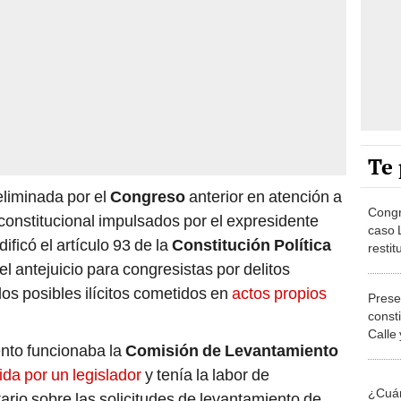
Te 
eliminada por el
Congreso
anterior en atención a
Congr
constitucional impulsados por el expresidente
caso 
ificó el artículo 93 de la
Constitución Política
restit
parla
l antejuicio para congresistas por delitos
s posibles ilícitos cometidos en
actos propios
Prese
.
const
Calle 
ento funcionaba la
Comisión de Levantamiento
por 3
ida por un legislador
y tenía la labor de
¿Cuán
ario sobre las solicitudes de levantamiento de