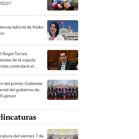
2023?
iencia laboral de Keiko
ori
l Ángel Torres:
esista de la cúpula
rista controlará el
r año del Senado
les del primer Gabinete
erial del gobierno de
 Fujimori
lincaturas
catura del viernes 7 de