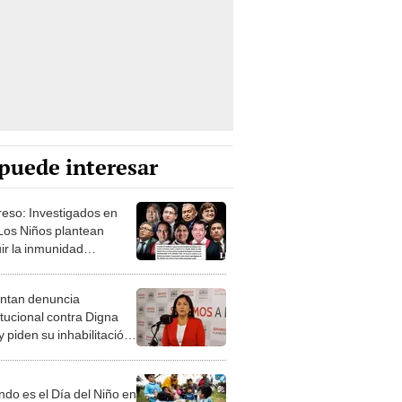
puede interesar
eso: Investigados en
Los Niños plantean
uir la inmunidad
mentaria
ntan denuncia
itucional contra Digna
y piden su inhabilitación
 años
do es el Día del Niño en