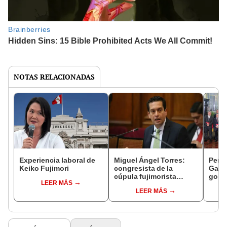
NOTAS RELACIONADAS
Experiencia laboral de
Miguel Ángel Torres:
Perfi
Keiko Fujimori
congresista de la
Gabin
cúpula fujimorista
gobi
LEER MÁS
controlará el primer año
Fujim
LEER MÁS
del Senado