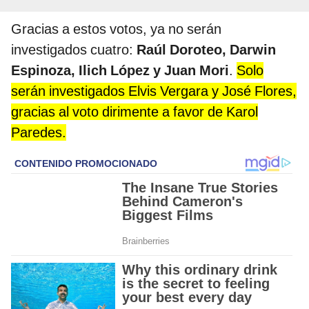
Gracias a estos votos, ya no serán
investigados cuatro:
Raúl Doroteo, Darwin
Espinoza, Ilich López y Juan Mori
.
Solo
serán investigados Elvis Vergara y José Flores,
gracias al voto dirimente a favor de Karol
Paredes.