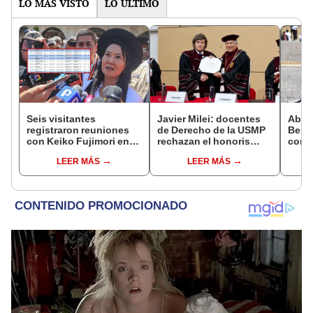
LO MÁS VISTO
LO ÚLTIMO
Seis visitantes
Javier Milei: docentes
Abuc
registraron reuniones
de Derecho de la USMP
Bein
con Keiko Fujimori en
rechazan el honoris
conm
las mismas horas que la
causa otorgado al
Batal
LEER MÁS
LEER MÁS
presidenta se
presidente de Argentina
encontraba en Junín