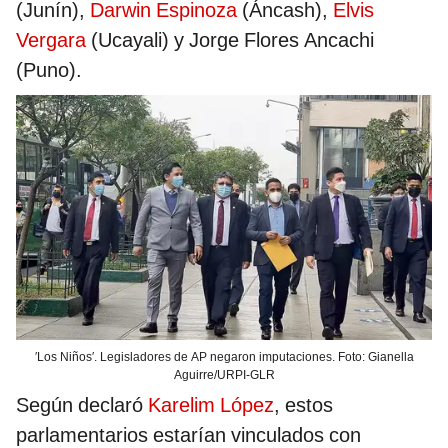
(Junín),
Darwin Espinoza
(Áncash),
Elvis
Vergara
(Ucayali) y Jorge Flores Ancachi
(Puno).
′Los Niños′. Legisladores de AP negaron imputaciones. Foto: Gianella
Aguirre/URPI-GLR
Según declaró
Karelim López
, estos
parlamentarios estarían vinculados con