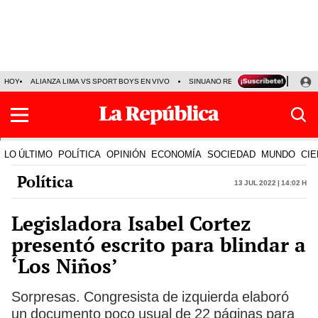
HOY
ALIANZA LIMA VS SPORT BOYS EN VIVO
SINUANO RESULTADOS HOY
JO
LO ÚLTIMO
POLÍTICA
OPINIÓN
ECONOMÍA
SOCIEDAD
MUNDO
CIE
Política
13 Jul 2022 | 14:02 h
Legisladora Isabel Cortez
presentó escrito para blindar a
‘Los Niños’
Sorpresas. Congresista de izquierda elaboró
un documento poco usual de 22 páginas para