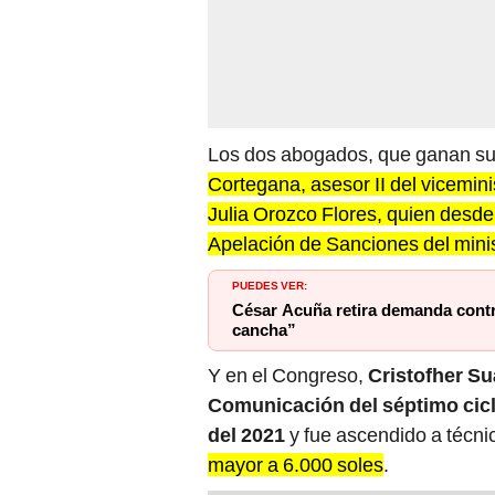
Los dos abogados, que ganan sue
Cortegana, asesor II del vicemin
Julia Orozco Flores, quien desde
Apelación de Sanciones del mini
PUEDES VER:
César Acuña retira demanda contr
cancha”
Y en el Congreso,
Cristofher Su
Comunicación del séptimo cicl
del 2021
y fue ascendido a técni
mayor a 6.000 soles
.