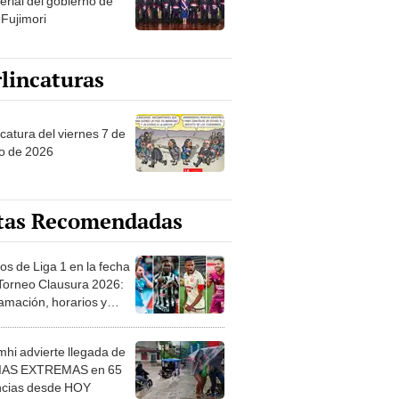
erial del gobierno de
 Fujimori
lincaturas
catura del viernes 7 de
o de 2026
tas Recomendadas
os de Liga 1 en la fecha
 Torneo Clausura 2026:
amación, horarios y
 ver
hi advierte llegada de
IAS EXTREMAS en 65
ncias desde HOY