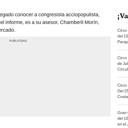
¡Va
negado conocer a congresista acciopopulista,
 el informe, es a su asesor, Chamberli Morín,
ercado.
Circo 
del 15
Parqu
Migue
Circo
de Jul
Círcul
Circo
Del 2
Costa
Gran 
del 10
en el