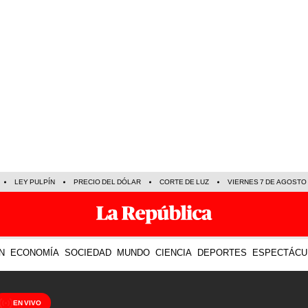
LEY PULPÍN
PRECIO DEL DÓLAR
CORTE DE LUZ
VIERNES 7 DE AGOSTO
N
ECONOMÍA
SOCIEDAD
MUNDO
CIENCIA
DEPORTES
ESPECTÁCU
EN VIVO