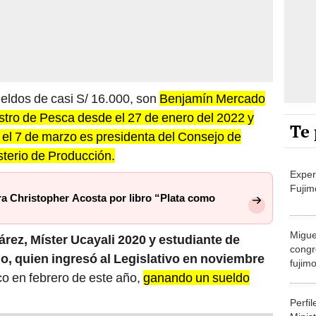
ldos de casi S/ 16.000, son
Benjamín Mercado
istro de Pesca desde el 27 de enero del 2022 y
Te 
 el 7 de marzo es presidenta del Consejo de
sterio de Producción.
Exper
Fujim
a Christopher Acosta por libro “Plata como
Migue
árez, Míster Ucayali 2020 y estudiante de
congr
o, quien ingresó al Legislativo en noviembre
fujimo
co en febrero de este año,
ganando un sueldo
prime
Perfi