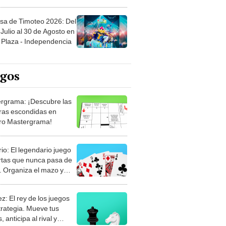
sa de Timoteo 2026: Del
Julio al 30 de Agosto en
Plaza - Independencia
egos
rgrama: ¡Descubre las
ras escondidas en
ro Mastergrama!
rio: El legendario juego
rtas que nunca pasa de
 Organiza el mazo y
stra tu habilidad.
z: El rey de los juegos
trategia. Mueve tus
, anticipa al rival y