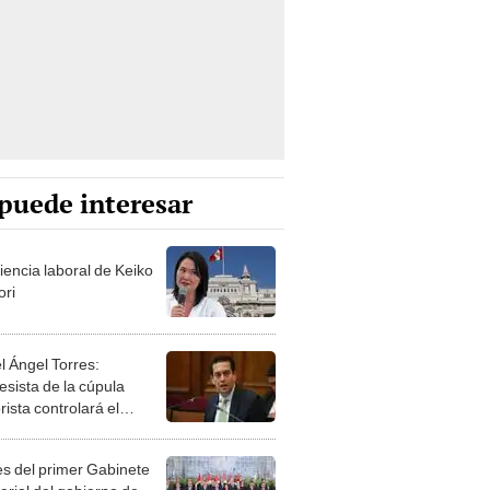
puede interesar
iencia laboral de Keiko
ori
l Ángel Torres:
esista de la cúpula
rista controlará el
r año del Senado
les del primer Gabinete