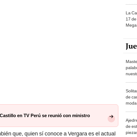
La Ca
17 de 
Mega 
Ju
Maste
palab
nuest
Solita
de ca
moda.
demue
Castillo en TV Perú se reunió con ministro
Ajedre
de es
piezas
bién que, quien sí conoce a Vergara es el actual