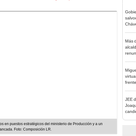
Gobie
salvo
Cháve
relac
Méxi
Más d
alcal
renun
reele
Migue
virtu
frent
plant
JEE d
Joaq
candi
regio
s en puestos estratégicos del ministerio de Producción y a un
bancada. Foto: Composición LR.