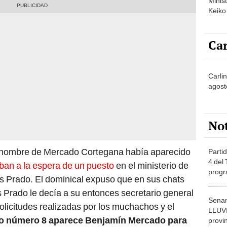
Minist
Keiko
Car
Carlin
agost
No
el nombre de Mercado Cortegana había aparecido
Partid
4 del
aban a la espera de un puesto
en el ministerio de
progr
s Prado. El dominical expuso que en sus chats
dónde
s Prado le decía a su entonces secretario general
Senam
solicitudes realizadas por los muchachos y el
LLUV
 número 8 aparece Benjamín Mercado para
provi