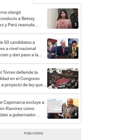
rno otorgó
conducto a Betssy
1
z y Perú reanuda
iones diplomáticas con
co
e 50 candidatos a
des a nivel nacional
2
cian y dan paso a la
cción encubierta
l Torres defiende la
alidad en el Congreso
3
e a proyecto de ley que
ea la presencialidad
e Cajamarca excluye a
uín Ramírez como
4
dato a gobernador
nal por ocultar sentencia