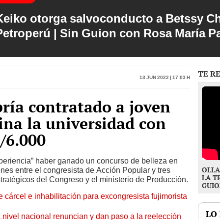
Keiko otorga salvoconducto a Betssy C
Petroperú | Sin Guion con Rosa María P
TE R
13 Jun 2022 | 17:03 h
bría contratado a joven
na la universidad con
/6.000
experiencia” haber ganado un concurso de belleza en
OLLA
nes entre el congresista de Acción Popular y tres
LA T
tratégicos del Congreso y el ministerio de Producción.
GUIO
 cárcel e inhabilitación para excongresista fujimorista
LO
 nivel nacional renuncian y dan paso a la reelección