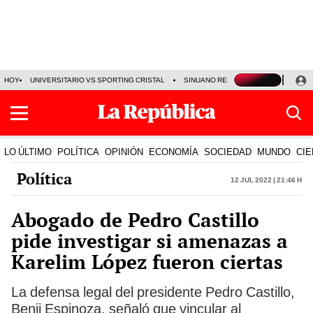
HOY
UNIVERSITARIO VS SPORTING CRISTAL
SINUANO RESULTADOS HOY
CA
LO ÚLTIMO
POLÍTICA
OPINIÓN
ECONOMÍA
SOCIEDAD
MUNDO
CIE
Política
12 Jul 2022 | 21:46 h
Abogado de Pedro Castillo
pide investigar si amenazas a
Karelim López fueron ciertas
La defensa legal del presidente Pedro Castillo,
Benji Espinoza, señaló que vincular al