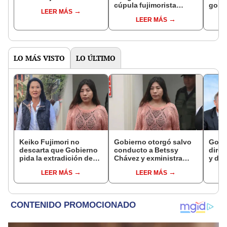
cúpula fujimorista
gobi
LEER MÁS
controlará el primer año
Fujim
LEER MÁS
del Senado
LO MÁS VISTO
LO ÚLTIMO
Keiko Fujimori no
Gobierno otorgó salvo
Gobi
descarta que Gobierno
conducto a Betssy
direc
pida la extradición de
Chávez y exministra
y des
Betssy Chávez: "Está
viajó a México en la
como 
LEER MÁS
LEER MÁS
dentro de nuestras
madrugada
empre
facultades"