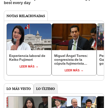
NOTAS RELACIONADAS
Experiencia laboral de
Miguel Ángel Torres:
Perfi
Keiko Fujimori
congresista de la
Gabin
cúpula fujimorista
gobi
LEER MÁS
controlará el primer año
Fujim
LEER MÁS
del Senado
LO MÁS VISTO
LO ÚLTIMO