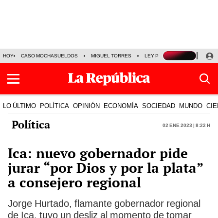
HOY
CASO MOCHASUELDOS
MIGUEL TORRES
LEY PULPÍN
PRECIO DEL
LO ÚLTIMO
POLÍTICA
OPINIÓN
ECONOMÍA
SOCIEDAD
MUNDO
CIE
Política
02 Ene 2023 | 8:22 h
Ica: nuevo gobernador pide
jurar “por Dios y por la plata”
a consejero regional
Jorge Hurtado, flamante gobernador regional
de Ica, tuvo un desliz al momento de tomar