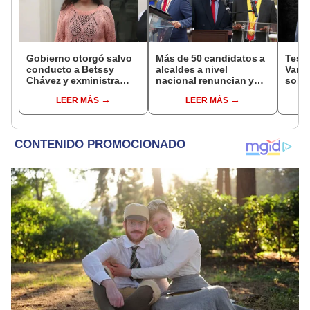
Gobierno otorgó salvo
Más de 50 candidatos a
Testi
conducto a Betssy
alcaldes a nivel
Varil
Chávez y exministra
nacional renuncian y
sobo
viajó a México en la
dan paso a la reelección
Orell
LEER MÁS
LEER MÁS
madrugada
encubierta