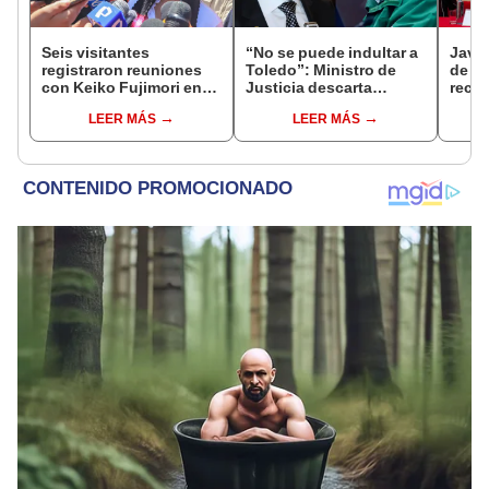
Seis visitantes
“No se puede indultar a
Javie
registraron reuniones
Toledo”: Ministro de
de D
con Keiko Fujimori en
Justicia descarta
recha
las mismas horas que la
beneficio para el
causa
LEER MÁS
LEER MÁS
presidenta se
exmandatario
presi
encontraba en Junín