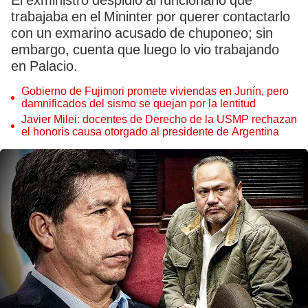
El exministro despidió al funcionario que
trabajaba en el Mininter por querer contactarlo
con un exmarino acusado de chuponeo; sin
embargo, cuenta que luego lo vio trabajando
en Palacio.
Gobierno de Fujimori promete viviendas en Junín, pero
damnificados del sismo se quejan por la lentitud
Javier Milei: docentes de Derecho de la USMP rechazan
el honoris causa otorgado al presidente de Argentina