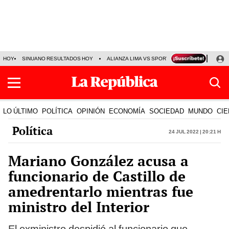
HOY
SINUANO RESULTADOS HOY
ALIANZA LIMA VS SPORT BOYS
JORGE MES
LO ÚLTIMO
POLÍTICA
OPINIÓN
ECONOMÍA
SOCIEDAD
MUNDO
CIE
Política
24 Jul 2022 | 20:21 h
Mariano González acusa a
funcionario de Castillo de
amedrentarlo mientras fue
ministro del Interior