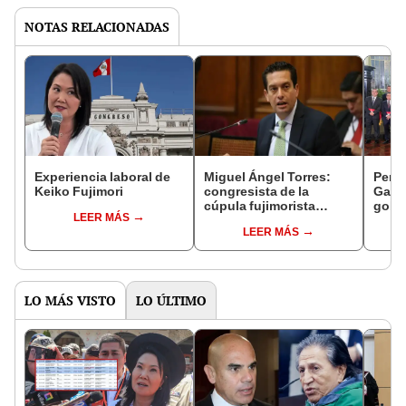
NOTAS RELACIONADAS
Experiencia laboral de
Miguel Ángel Torres:
Perfi
Keiko Fujimori
congresista de la
Gabin
cúpula fujimorista
gobi
LEER MÁS
controlará el primer año
Fujim
LEER MÁS
del Senado
LO MÁS VISTO
LO ÚLTIMO