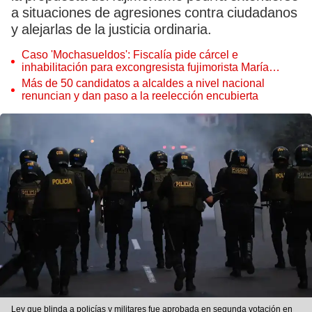
a situaciones de agresiones contra ciudadanos
y alejarlas de la justicia ordinaria.
Caso 'Mochasueldos': Fiscalía pide cárcel e
inhabilitación para excongresista fujimorista María
Cordero Jon Tay
Más de 50 candidatos a alcaldes a nivel nacional
renuncian y dan paso a la reelección encubierta
Ley que blinda a policías y militares fue aprobada en segunda votación en