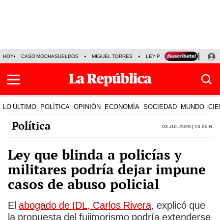
HOY
CASO MOCHASUELDOS
MIGUEL TORRES
LEY PULPÍN
PRECIO DEL
LO ÚLTIMO
POLÍTICA
OPINIÓN
ECONOMÍA
SOCIEDAD
MUNDO
CIE
Política
03 Jul 2026 | 13:05 h
Ley que blinda a policías y
militares podría dejar impune
casos de abuso policial
El
abogado de IDL, Carlos Rivera
, explicó que
la propuesta del fujimorismo podría extenderse