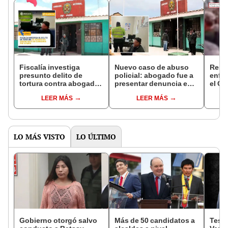
Fiscalía investiga
Nuevo caso de abuso
Reser
presunto delito de
policial: abogado fue a
enfre
tortura contra abogado
presentar denuncia en
el Ce
agredido en comisaría
comisaría en Puno y
no e
LEER MÁS
LEER MÁS
de Puno
terminó con lesiones en
vincu
el rostro
video
‘Toma
LO MÁS VISTO
LO ÚLTIMO
Gobierno otorgó salvo
Más de 50 candidatos a
Testi