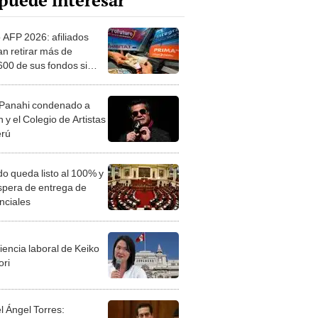
puede interesar
o AFP 2026: afiliados
an retirar más de
600 de sus fondos si
eso aprueba nuevo
cto de ley de 4 UIT
 Panahi condenado a
n y el Colegio de Artistas
erú
o queda listo al 100% y
espera de entrega de
nciales
iencia laboral de Keiko
ori
l Ángel Torres: