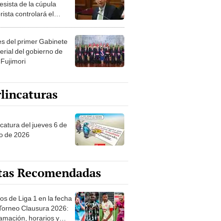
esista de la cúpula
rista controlará el
r año del Senado
les del primer Gabinete
erial del gobierno de
 Fujimori
lincaturas
ncatura del jueves 6 de
o de 2026
tas Recomendadas
os de Liga 1 en la fecha
 Torneo Clausura 2026:
amación, horarios y