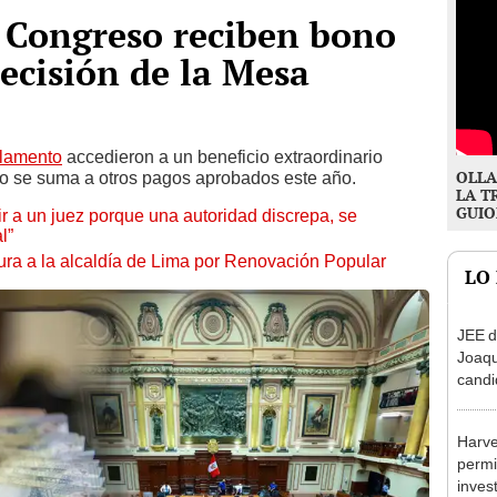
 Congreso reciben bono
decisión de la Mesa
lamento
accedieron a un beneficio extraordinario
OLLA
so se suma a otros pagos aprobados este año.
LA T
GUIO
tuir a un juez porque una autoridad discrepa, se
l”
ura a la alcaldía de Lima por Renovación Popular
LO
JEE d
Joaq
candi
regio
Harve
permi
inves