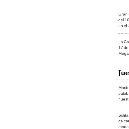
Gran 
del 10
en el
La Ca
17 de 
Mega 
Ju
Maste
palab
nuest
Solita
de ca
moda.