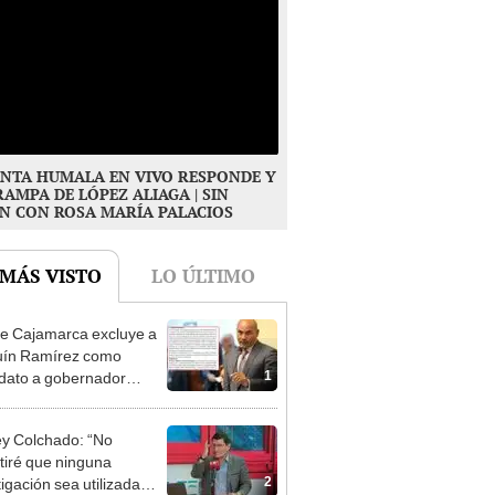
NTA HUMALA EN VIVO RESPONDE Y
RAMPA DE LÓPEZ ALIAGA | SIN
N CON ROSA MARÍA PALACIOS
 MÁS VISTO
LO ÚLTIMO
e Cajamarca excluye a
uín Ramírez como
1
dato a gobernador
nal por ocultar sentencia
y Colchado: “No
tiré que ninguna
2
tigación sea utilizada