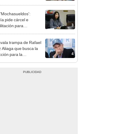
presión política”
'Mochasueldos':
ía pide cárcel e
3
litación para
gresista fujimorista
 Cordero Jon Tay
vala trampa de Rafael
 Aliaga que busca la
4
cción para la
ipalidad de Lima