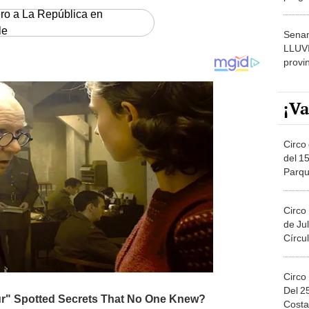
dónde
ero a La República en
le
Senam
LLUV
provi
¡Va
Circo 
del 15
Parqu
Migue
Circo
de Jul
Círcul
Circo
Del 2
Costa