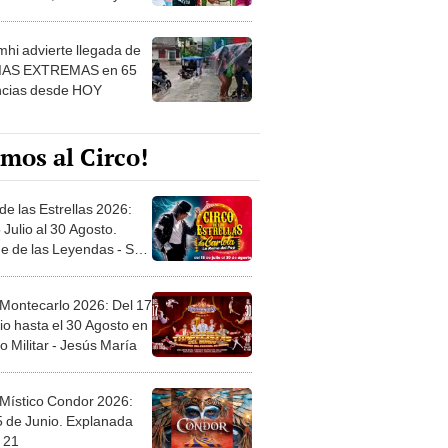
 ver
hi advierte llegada de
IAS EXTREMAS en 65
ncias desde HOY
mos al Circo!
de las Estrellas 2026:
 Julio al 30 Agosto.
e de las Leyendas - San
l
 Montecarlo 2026: Del 17
io hasta el 30 Agosto en
o Militar - Jesús María
 Místico Condor 2026:
5 de Junio. Explanada
 21