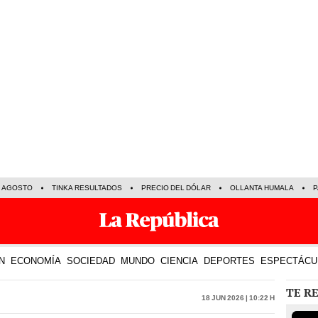
E AGOSTO
TINKA RESULTADOS
PRECIO DEL DÓLAR
OLLANTA HUMALA
P
N
ECONOMÍA
SOCIEDAD
MUNDO
CIENCIA
DEPORTES
ESPECTÁCU
TE R
18 Jun 2026 | 10:22 h