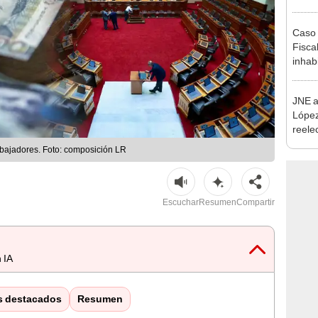
como 
Caso 
Fiscal
inhabi
excon
María
JNE a
López
reele
Munic
abajadores. Foto: composición LR
Escuchar
Resumen
Compartir
 IA
s destacados
Resumen