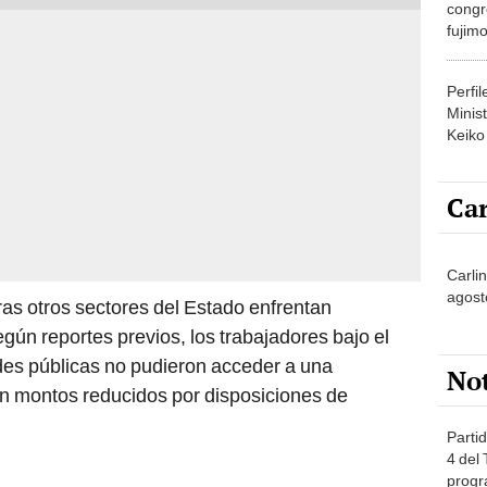
congr
fujimo
prime
Perfi
Minist
Keiko
Car
Carli
agost
as otros sectores del Estado enfrentan
gún reportes previos, los trabajadores bajo el
des públicas no pudieron acceder a una
No
ron montos reducidos por disposiciones de
Partid
4 del
progr