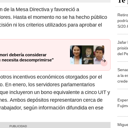
Te 
n de la Mesa Directiva y favoreció a
Retir
ores. Hasta el momento no se ha hecho público
podrí
ión ni los criterios utilizados para aprobar el
S/20.
Congr
proye
Jafar
prisió
del P
mori debería considerar
rú necesita descomprimirse"
Senad
a la 
otros incentivos económicos otorgados por el
crede
. En enero, los servidores parlamentarios
 que incluyeron un bono equivalente a cinco UIT y
rmes. Ambos depósitos representaron cerca de
Exper
Fujim
rabajador, según información difundida en ese
Migue