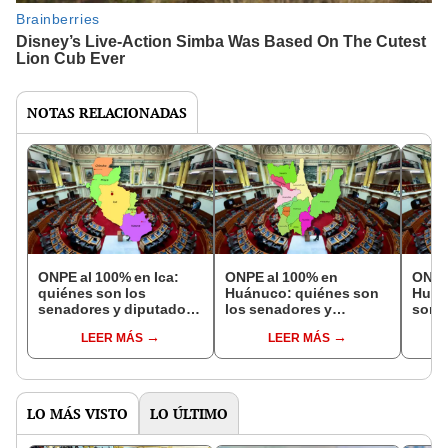
NOTAS RELACIONADAS
ONPE al 100% en Ica:
ONPE al 100% en
ONPE
quiénes son los
Huánuco: quiénes son
Huan
senadores y diputados
los senadores y
son l
electos en las
diputados electos en
diput
LEER MÁS
LEER MÁS
Elecciones 2026
las Elecciones 2026
las E
LO MÁS VISTO
LO ÚLTIMO