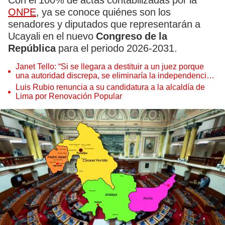
Con el 100% de actas contabilizadas por la
ONPE
, ya se conoce quiénes son los
senadores y diputados que representarán a
Ucayali en el nuevo
Congreso de la
República
para el periodo 2026-2031.
Janet Tello: “Si se llegara a destituir a un juez porque
una autoridad discrepa, se eliminaría la independencia
judicial”
Luis Rubio renuncia a su candidatura a la alcaldía de
Lima por Renovación Popular