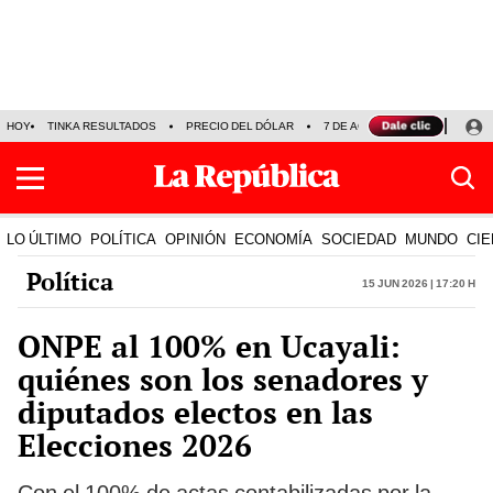
HOY
TINKA RESULTADOS
PRECIO DEL DÓLAR
7 DE AGOSTO
OLLANTA H
LO ÚLTIMO
POLÍTICA
OPINIÓN
ECONOMÍA
SOCIEDAD
MUNDO
CIE
Política
15 Jun 2026 | 17:20 h
ONPE al 100% en Ucayali:
quiénes son los senadores y
diputados electos en las
Elecciones 2026