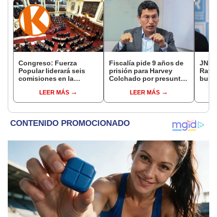
Congreso: Fuerza
Fiscalía pide 9 años de
JNE a
Popular liderará seis
prisión para Harvey
Rafae
comisiones en la
Colchado por presunta
busca
Cámara de Diputados
negociación
la Mu
LEER MÁS
LEER MÁS
incompatible y falsedad
Lima
ideológica