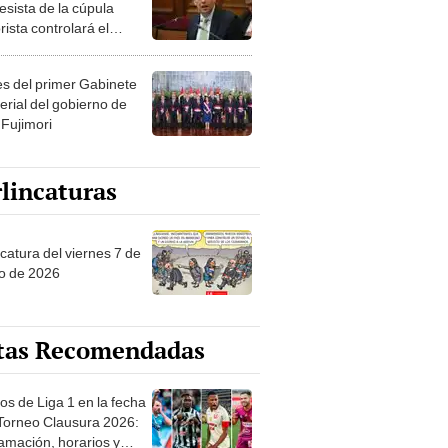
esista de la cúpula
rista controlará el
r año del Senado
les del primer Gabinete
erial del gobierno de
 Fujimori
lincaturas
catura del viernes 7 de
o de 2026
tas Recomendadas
os de Liga 1 en la fecha
 Torneo Clausura 2026:
amación, horarios y