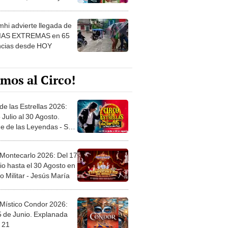
 ver
hi advierte llegada de
IAS EXTREMAS en 65
ncias desde HOY
mos al Circo!
de las Estrellas 2026:
 Julio al 30 Agosto.
e de las Leyendas - San
l
 Montecarlo 2026: Del 17
io hasta el 30 Agosto en
o Militar - Jesús María
 Místico Condor 2026:
5 de Junio. Explanada
 21