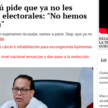
ú pide que ya no les
 electorales: "No hemos
a"
o esperamos recaudar, vamos a parar. Stop, que ya no
OLLA
ido
.
LA T
GUIO
 cárcel e inhabilitación para excongresista fujimorista
 nivel nacional renuncian y dan paso a la reelección
LO
Gobie
condu
exmin
la m
Más d
alcal
renun