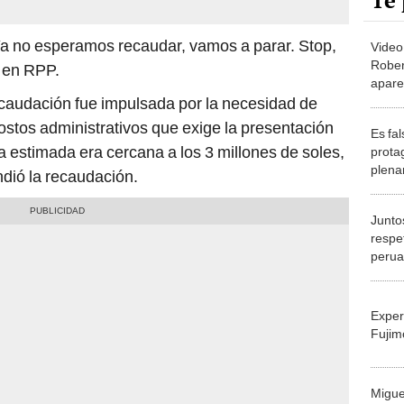
Te 
a no esperamos recaudar, vamos a parar. Stop,
Video
Rober
 en RPP.
apare
José 
caudación fue impulsada por la necesidad de
plena
ostos administrativos que exige la presentación
Es fa
manip
a estimada era cercana a los 3 millones de soles,
prota
corre
plena
ndió la recaudación.
Junto
respet
peruan
un de
Exper
Fujim
Migue