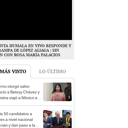
NTA HUMALA EN VIVO RESPONDE Y
RAMPA DE LÓPEZ ALIAGA | SIN
N CON ROSA MARÍA PALACIOS
 MÁS VISTO
LO ÚLTIMO
rno otorgó salvo
cto a Betssy Chávez y
1
istra viajó a México en
adrugada
e 50 candidatos a
des a nivel nacional
2
cian y dan paso a la