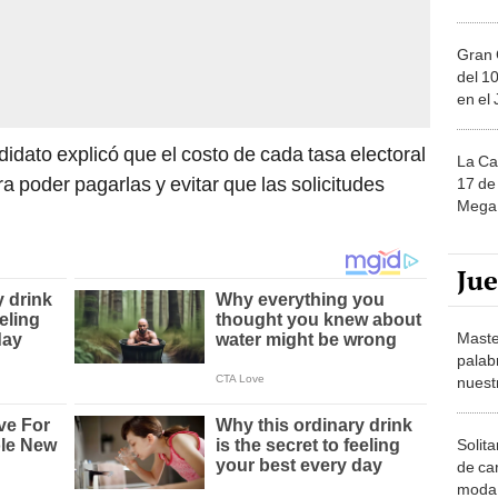
Gran 
del 10
en el
idato explicó que el costo de cada tasa electoral
La Ca
a poder pagarlas y evitar que las solicitudes
17 de 
Mega 
Ju
Maste
palab
nuest
Solita
de ca
moda.