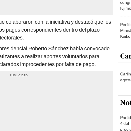
congr
fujimo
prime
ue colaboraron con la iniciativa y destacó que los
Perfi
los pagos correspondientes dentro del plazo
Minist
Keiko
lectorales.
to presidencial Roberto Sánchez había convocado
Car
tizantes a realizar aportes voluntarios para
eclarados improcedentes por falta de pago.
Carlin
agost
No
Partid
4 del
progr