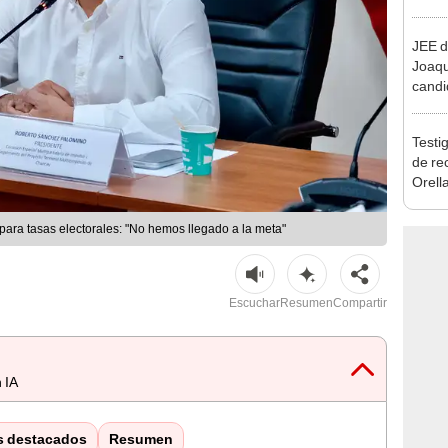
reele
JEE d
Joaq
candi
regio
Testig
de re
Orell
para tasas electorales: "No hemos llegado a la meta"
Escuchar
Resumen
Compartir
 IA
s destacados
Resumen