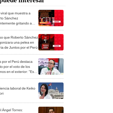
puede interesar
 viral que muestra a
to Sánchez
ntemente gritando a
Domingo Peréz en
ria de JP fue
lso que Roberto Sánchez
ulado: el audio
gonizara una pelea en
sponde a César Uribe
ria de Juntos por el Perú
s por el Perú destaca
o por el voto de los
os en el exterior: "Es
recho intangible"
iencia laboral de Keiko
ori
l Ángel Torres: