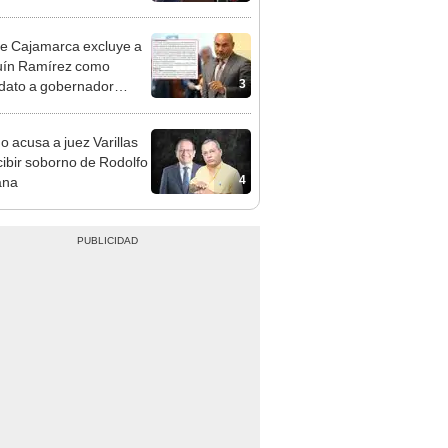
cción encubierta
e Cajamarca excluye a
uín Ramírez como
3
dato a gobernador
nal por ocultar sentencia
o acusa a juez Varillas
cibir soborno de Rodolfo
4
ana