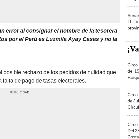
dónde
Senam
LLUV
provi
un error al consignar el nombre de la tesorera
ntos por el Perú es Luzmila Ayay Casas y no la
¡Va
Circo 
del 15
l posible rechazo de los pedidos de nulidad que
Parqu
a falta de pago de tasas electorales.
Migue
Circo
de Jul
Círcul
Circo
Del 2
Costa