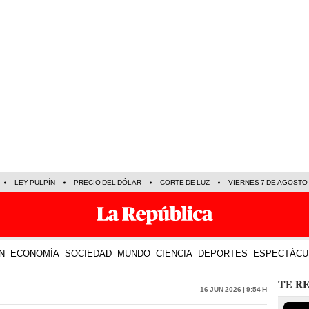
LEY PULPÍN
PRECIO DEL DÓLAR
CORTE DE LUZ
VIERNES 7 DE AGOSTO
N
ECONOMÍA
SOCIEDAD
MUNDO
CIENCIA
DEPORTES
ESPECTÁCU
TE R
16 Jun 2026 | 9:54 h