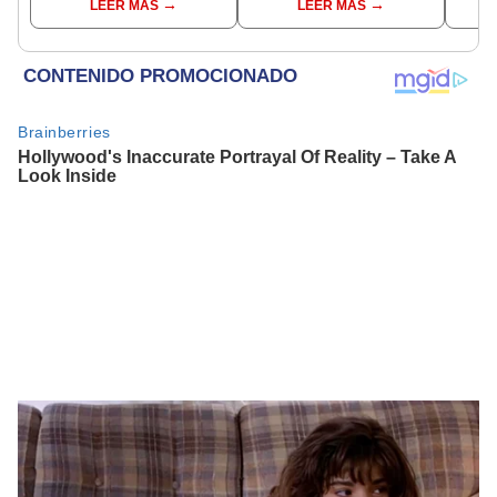
LEER MÁS
LEER MÁS
Aliaga no representan al
madrugada
JNE