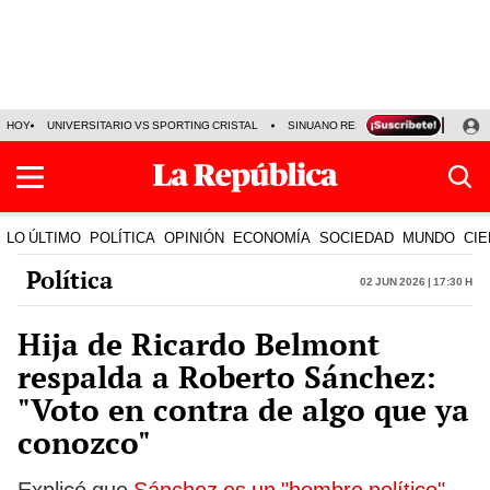
HOY
UNIVERSITARIO VS SPORTING CRISTAL
SINUANO RESULTADOS HOY
CA
LO ÚLTIMO
POLÍTICA
OPINIÓN
ECONOMÍA
SOCIEDAD
MUNDO
CIE
Política
02 Jun 2026 | 17:30 h
Hija de Ricardo Belmont
respalda a Roberto Sánchez:
"Voto en contra de algo que ya
conozco"