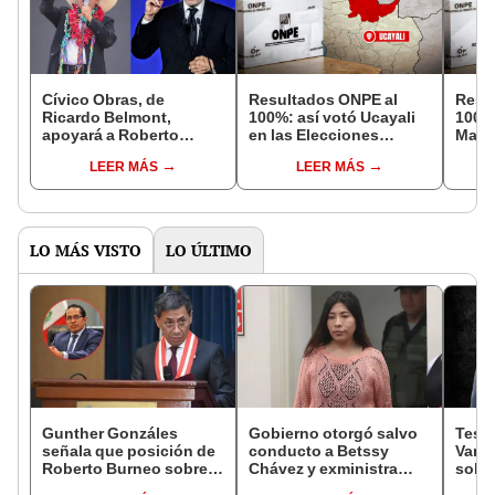
Cívico Obras, de
Resultados ONPE al
Resu
Ricardo Belmont,
100%: así votó Ucayali
100%:
apoyará a Roberto
en las Elecciones
Martí
Sánchez en segunda
Presidenciales 2026 tras
Presi
LEER MÁS
LEER MÁS
vuelta: "Es tiempo de
conteo oficial
conte
volver a unir al Perú"
LO MÁS VISTO
LO ÚLTIMO
Gunther Gonzáles
Gobierno otorgó salvo
Testi
señala que posición de
conducto a Betssy
Varil
Roberto Burneo sobre
Chávez y exministra
sobo
reelección de López
viajó a México en la
Orell