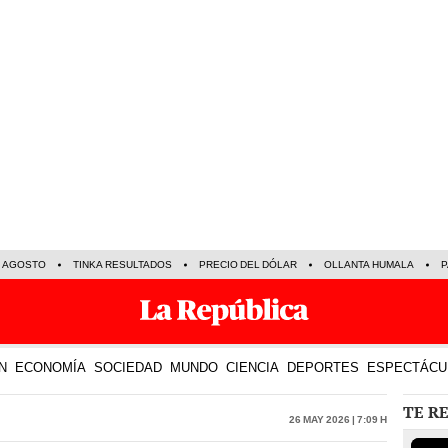
E AGOSTO
TINKA RESULTADOS
PRECIO DEL DÓLAR
OLLANTA HUMALA
P
N
ECONOMÍA
SOCIEDAD
MUNDO
CIENCIA
DEPORTES
ESPECTÁCU
TE R
26 May 2026 | 7:09 h