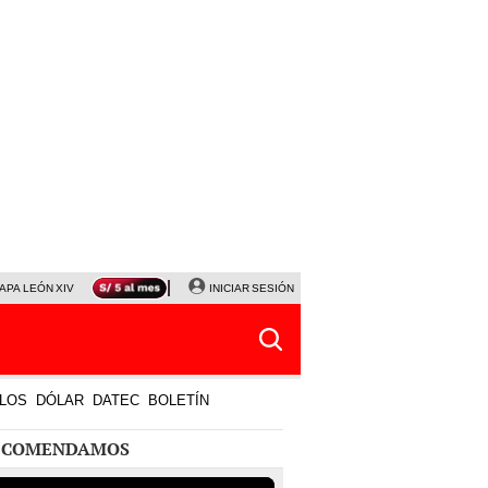
APA LEÓN XIV
NALDY SALDAÑA
INICIAR SESIÓN
LA BELLA LUZ
MAGALY MEDINA
HORÓS
LOS
DÓLAR
DATEC
BOLETÍN
ECOMENDAMOS