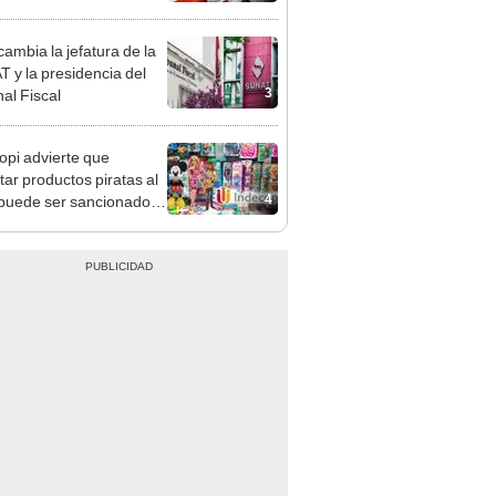
n: conoce las fechas de
ito
ambia la jefatura de la
 y la presidencia del
3
nal Fiscal
opi advierte que
tar productos piratas al
4
puede ser sancionado
ultas de hasta casi S/1
n