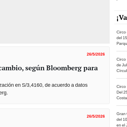
¡Va
Circo 
del 15
Parqu
Migue
26/5/2026
Circo
de Jul
 cambio, según Bloomberg para
Círcul
tización en S/3,4160, de acuerdo a datos
Circo
erg.
Del 2
Costa
Gran 
26/5/2026
del 10
en el