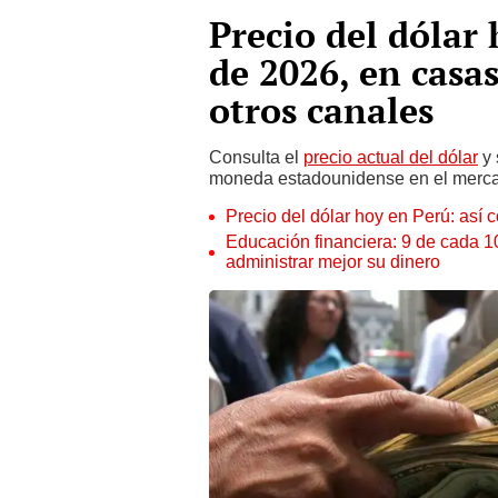
Precio del dólar
de 2026, en casa
otros canales
Consulta el
precio actual del dólar
y 
moneda estadounidense en el mercado
Precio del dólar hoy en Perú: así c
Educación financiera: 9 de cada 
administrar mejor su dinero