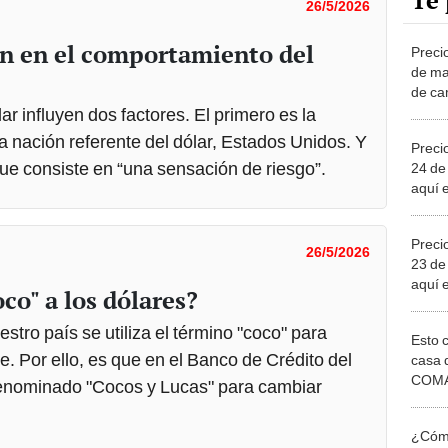
Te 
26/5/2026
en en el comportamiento del
Precio
de ma
de ca
canal
r influyen dos factores. El primero es la
la nación referente del dólar, Estados Unidos. Y
Preci
que consiste en “una sensación de riesgo”.
24 de
aquí 
Preci
26/5/2026
23 de
aquí 
oco" a los dólares?
tro país se utiliza el término "coco" para
Esto 
. Por ello, es que en el Banco de Crédito del
casa 
COMA
enominado "Cocos y Lucas" para cambiar
otros 
NOR
¿Cómo