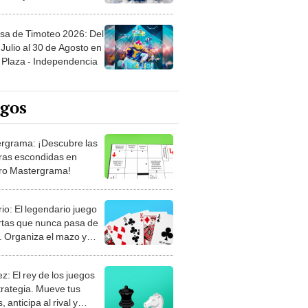
sa de Timoteo 2026: Del
Julio al 30 de Agosto en
Plaza - Independencia
egos
rgrama: ¡Descubre las
ras escondidas en
ro Mastergrama!
rio: El legendario juego
rtas que nunca pasa de
 Organiza el mazo y
stra tu habilidad.
z: El rey de los juegos
trategia. Mueve tus
, anticipa al rival y