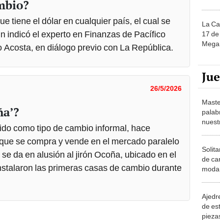
ambio?
ue tiene el dólar en cualquier país, el cual se
La Ca
n indicó el experto en Finanzas de Pacífico
17 de 
Mega 
o Acosta, en diálogo previo con La República.
Ju
26/5/2026
Maste
ña’?
palab
nuest
ido como tipo de cambio informal, hace
e” que se compra y vende en el mercado paralelo
Solita
e da en alusión al jirón Ocoña, ubicado en el
de ca
instalaron las primeras casas de cambio durante
moda.
demue
Ajedre
de es
piezas