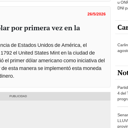
u ONP
DNI p
pensi
26/5/2026
Car
lar por primera vez en la
ncia de Estados Unidos de América, el
Carli
agost
1792 el United States Mint en la ciudad de
ó el primer dólar americano como iniciativa del
y de esta manera se implementó esta moneda
No
inero.
Partid
4 del
progr
dónde
Senam
LLUV
provi