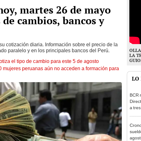
 hoy, martes 26 de mayo
s de cambios, bancos y
su cotización diaria. Información sobre el precio de la
OLLA
 paralelo y en los principales bancos del Perú.
LA T
GUIO
otiza el tipo de cambio para este 5 de agosto
10 mujeres peruanas aún no acceden a formación para
LO
BCR r
Direc
a tre
Ejecu
Cron
sueld
agost