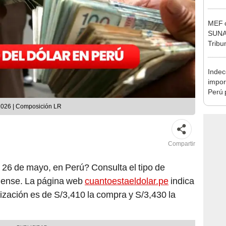
Nació
depós
MEF c
SUNAT
Tribu
Indec
impor
Perú 
con m
 2026 | Composición LR
milló
Compartir
, 26 de mayo, en Perú? Consulta el tipo de
dense. La página web
cuantoestaeldolar.pe
indica
tización es de S/3,410 la compra y S/3,430 la