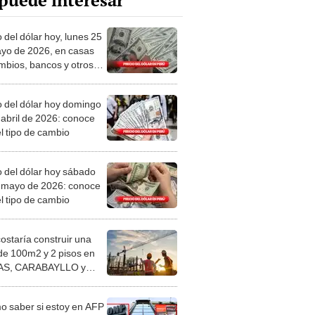
puede interesar
 del dólar hoy, lunes 25
yo de 2026, en casas
mbios, bancos y otros
es
o del dólar hoy domingo
 abril de 2026: conoce
el tipo de cambio
o del dólar hoy sábado
 mayo de 2026: conoce
el tipo de cambio
costaría construir una
de 100m2 y 2 pisos en
S, CARABAYLLO y
distritos de LIMA
TE
 saber si estoy en AFP