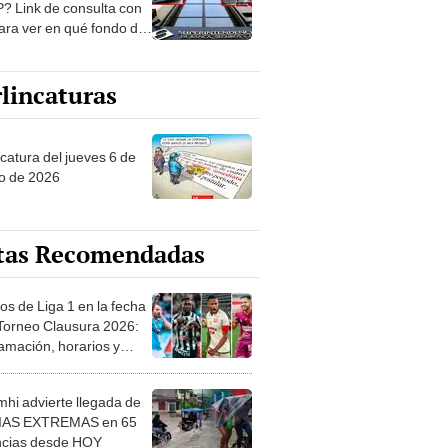
? Link de consulta con
ara ver en qué fondo de
ones estás
lincaturas
ncatura del jueves 6 de
o de 2026
tas Recomendadas
os de Liga 1 en la fecha
 Torneo Clausura 2026:
amación, horarios y
 ver
hi advierte llegada de
IAS EXTREMAS en 65
ncias desde HOY