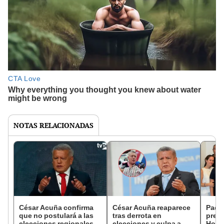
NOTAS RELACIONADAS
César Acuña confirma
César Acuña reaparece
Padre
que no postulará a las
tras derrota en
prese
elecciones regionales y
elecciones y culpa a
Horn