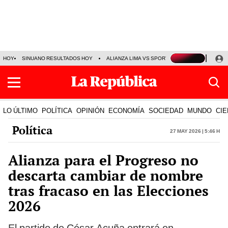
HOY
SINUANO RESULTADOS HOY
ALIANZA LIMA VS SPORT BOYS
JORGE MES
LO ÚLTIMO
POLÍTICA
OPINIÓN
ECONOMÍA
SOCIEDAD
MUNDO
CIE
Política
27 May 2026 | 5:46 h
Alianza para el Progreso no
descarta cambiar de nombre
tras fracaso en las Elecciones
2026