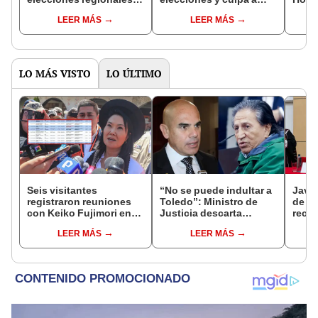
municipales: "La gente
medios de
por p
LEER MÁS
LEER MÁS
quiere renovación"
comunicación por
activ
fracaso de APP
EsSa
LO MÁS VISTO
LO ÚLTIMO
Seis visitantes
“No se puede indultar a
Javie
registraron reuniones
Toledo”: Ministro de
de D
con Keiko Fujimori en
Justicia descarta
recha
las mismas horas que la
beneficio para el
causa
LEER MÁS
LEER MÁS
presidenta se
exmandatario
presi
encontraba en Junín