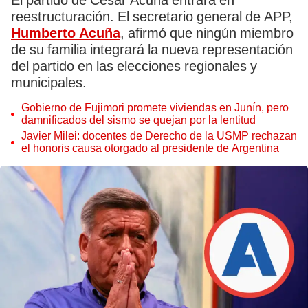
El partido de César Acuña entrará en
reestructuración. El secretario general de APP,
Humberto Acuña
, afirmó que ningún miembro
de su familia integrará la nueva representación
del partido en las elecciones regionales y
municipales.
Gobierno de Fujimori promete viviendas en Junín, pero
damnificados del sismo se quejan por la lentitud
Javier Milei: docentes de Derecho de la USMP rechazan
el honoris causa otorgado al presidente de Argentina