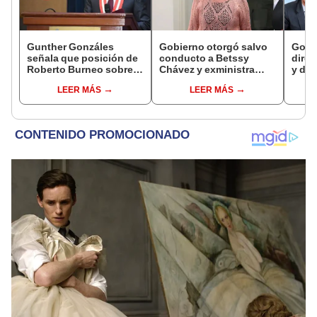
Gunther Gonzáles
Gobierno otorgó salvo
Gobi
señala que posición de
conducto a Betssy
direc
Roberto Burneo sobre
Chávez y exministra
y des
reelección de López
viajó a México en la
como 
LEER MÁS
LEER MÁS
Aliaga no representan al
madrugada
empre
JNE