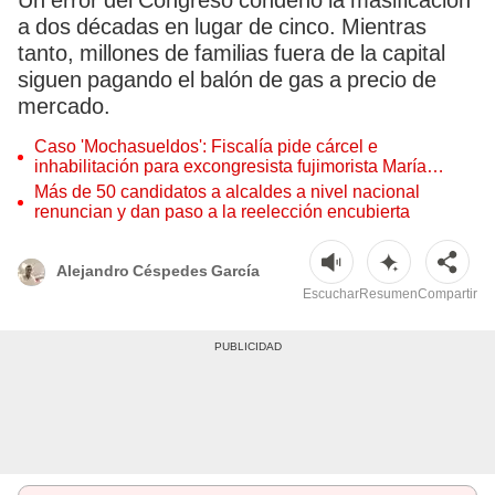
Un error del Congreso condenó la masificación
a dos décadas en lugar de cinco. Mientras
tanto, millones de familias fuera de la capital
siguen pagando el balón de gas a precio de
mercado.
Caso 'Mochasueldos': Fiscalía pide cárcel e
inhabilitación para excongresista fujimorista María
Cordero Jon Tay
Más de 50 candidatos a alcaldes a nivel nacional
renuncian y dan paso a la reelección encubierta
Alejandro Céspedes García
Escuchar
Resumen
Compartir