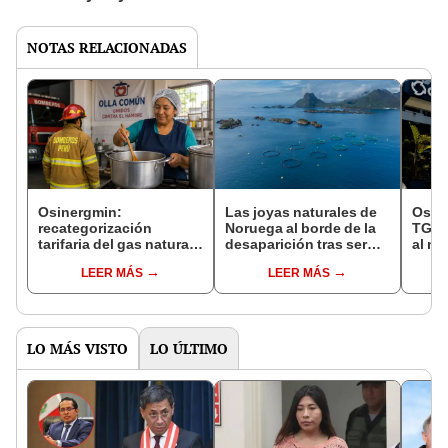
NOTAS RELACIONADAS
Osinergmin:
Las joyas naturales de
Osin
recategorización
Noruega al borde de la
TGP 
tarifaria del gas natural
desaparición tras ser
al no
permitirá a bomberos y
afectadas por industria
sufic
LEER MÁS
LEER MÁS
ollas comunes ahorrar
clave: no es el petróleo
natur
más del 50% en
ni el gas natural
duct
combustible
LO MÁS VISTO
LO ÚLTIMO