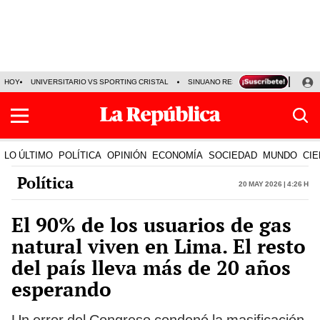
HOY
UNIVERSITARIO VS SPORTING CRISTAL
SINUANO RESULTADOS HOY
CA
LO ÚLTIMO
POLÍTICA
OPINIÓN
ECONOMÍA
SOCIEDAD
MUNDO
CIE
Política
20 May 2026 | 4:26 h
El 90% de los usuarios de gas
natural viven en Lima. El resto
del país lleva más de 20 años
esperando