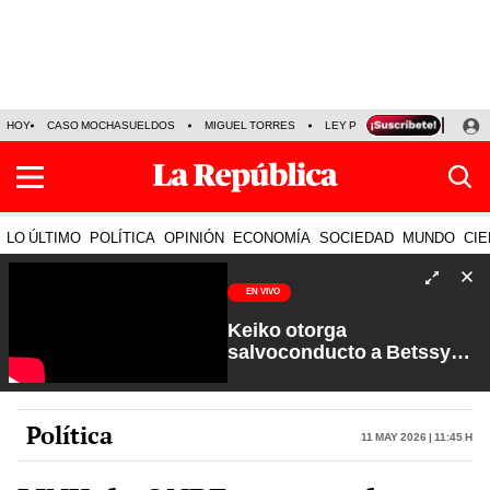
HOY
CASO MOCHASUELDOS
MIGUEL TORRES
LEY PULPÍN
PRECIO DEL
LO ÚLTIMO
POLÍTICA
OPINIÓN
ECONOMÍA
SOCIEDAD
MUNDO
CIE
EN VIVO
Keiko otorga
salvoconducto a Betssy
Chávez y renuevan
Petroperú | Sin Guion con
Rosa María Palacios
Política
11 May 2026 | 11:45 h