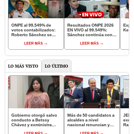
ONPE al 99,549% de
Resultados ONPE 2026
Exper
votos contabilizados:
EN VIVO al 99.549%:
Keiko
Roberto Sánchez se
Sánchez continúa con
perfila como ganador en
ventaja de 13.000 votos
LEER MÁS
LEER MÁS
11 regiones del Perú
por encima de López
Aliaga
LO MÁS VISTO
LO ÚLTIMO
Gobierno otorgó salvo
Más de 50 candidatos a
JEE 
conducto a Betssy
alcaldes a nivel
excl
Chávez y exministra
nacional renuncian y
Ramí
viajó a México en la
dan paso a la reelección
cand
LEER MÁS
LEER MÁS