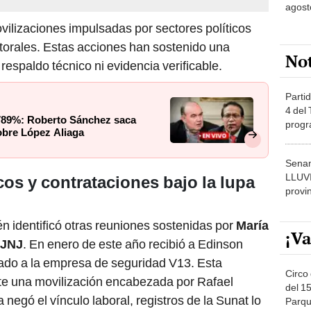
agost
vilizaciones impulsadas por sectores políticos
torales. Estas acciones han sostenido una
No
 respaldo técnico ni evidencia verificable.
Partid
4 del
789%: Roberto Sánchez saca
progr
obre López Aliaga
dónde
Senam
LLUV
icos y contrataciones bajo la lupa
provi
én identificó otras reuniones sostenidas por
María
¡Va
JNJ
. En enero de este año recibió a Edinson
ado a la empresa de seguridad V13. Esta
Circo 
te una movilización encabezada por Rafael
del 15
egó el vínculo laboral, registros de la Sunat lo
Parqu