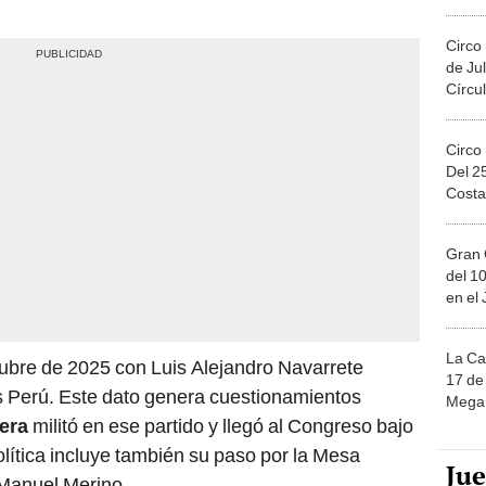
Migue
Circo
de Jul
Círcul
Circo
Del 2
Costa
Gran 
del 10
en el
La Ca
tubre de 2025 con Luis Alejandro Navarrete
17 de 
 Perú. Este dato genera cuestionamientos
Mega 
era
militó en ese partido y llegó al Congreso bajo
olítica incluye también su paso por la Mesa
Ju
 Manuel Merino.