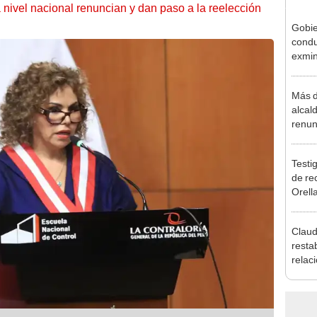
 nivel nacional renuncian y dan paso a la reelección
Gobie
condu
exmin
la m
Más d
alcal
renun
reele
Testig
de re
Orell
Claud
resta
relac
Mexic
salvo
Cháv