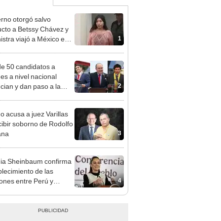
rno otorgó salvo
cto a Betssy Chávez y
1
istra viajó a México en
adrugada
e 50 candidatos a
des a nivel nacional
2
cian y dan paso a la
cción encubierta
o acusa a juez Varillas
cibir soborno de Rodolfo
3
ana
ia Sheinbaum confirma
blecimiento de las
4
iones entre Perú y
o tras otorgarse
conducto para Betsy
ez