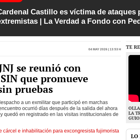
Cardenal Castillo es víctima de ataques 
extremistas | La Verdad a Fondo con Pe
TE R
04 May 2026 | 13:53 h
JNJ se reunió con
l SIN que promueve
 sin pruebas
despacho a un exmilitar que participó en marchas
OLLA
 encuentro ocurrió días después de la salida del ahora
LA T
 y quedó en registrado en las visitas institucionales de
GUIO
 cárcel e inhabilitación para excongresista fujimorista
LO