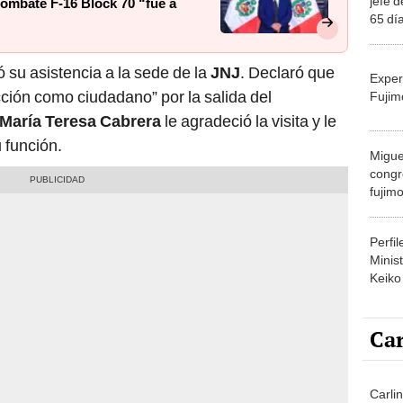
jefe 
ombate F-16 Block 70 “fue a
65 día
tomó 
 su asistencia a la sede de la
JNJ
. Declaró que
Exper
cción como ciudadano” por la salida del
Fujim
María Teresa Cabrera
le agradeció la visita y le
 función.
Migue
congr
fujimo
prime
Perfi
Minist
Keiko
Car
Carlin