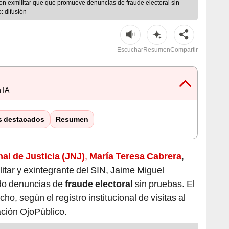
n exmilitar que que promueve denuncias de fraude electoral sin
: difusión
Escuchar
Resumen
Compartir
 IA
s destacados
Resumen
al de Justicia (JNJ)
,
María Teresa Cabrera
,
itar y exintegrante del SIN, Jaime Miguel
ido denuncias de
fraude electoral
sin pruebas. El
o, según el registro institucional de visitas al
ación OjoPúblico.