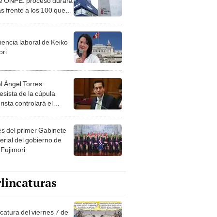
de ONPE: proceso durará
s frente a los 100 que
nombrar a Corvetto
iencia laboral de Keiko
ori
l Ángel Torres:
esista de la cúpula
rista controlará el
r año del Senado
les del primer Gabinete
erial del gobierno de
 Fujimori
lincaturas
catura del viernes 7 de