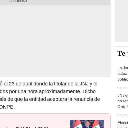
Te 
La Ju
actúa
políti
ó el 23 de abril donde la titular de la JNJ y el
unidos por una hora aproximadamente. Dicho
JNJ g
és de que la entidad aceptara la renuncia de
no rat
a ONPE.
Ordoñ
‘leye
Elecc