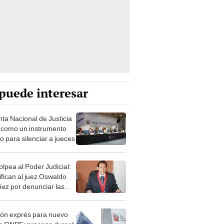
puede interesar
nta Nacional de Justicia
 como un instrumento
co para silenciar a jueces
olpea al Poder Judicial:
ifican al juez Oswaldo
ez por denunciar las
s procrimen’
ión exprés para nuevo