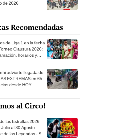
o de 2026
tas Recomendadas
os de Liga 1 en la fecha
 Torneo Clausura 2026:
amación, horarios y
 ver
hi advierte llegada de
IAS EXTREMAS en 65
ncias desde HOY
mos al Circo!
de las Estrellas 2026:
 Julio al 30 Agosto.
e de las Leyendas - San