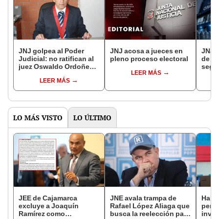
JNJ golpea al Poder
JNJ acosa a jueces en
JNJ e
Judicial: no ratifican al
pleno proceso electoral
de O
juez Oswaldo Ordoñez
segun
LEER MÁS
por denunciar las ‘leyes
Robe
LEER MÁS
procrimen’
Keiko
LO MÁS VISTO
LO ÚLTIMO
JEE de Cajamarca
JNE avala trampa de
Harv
excluye a Joaquín
Rafael López Aliaga que
permi
Ramírez como
busca la reelección para
inves