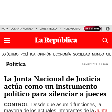
HOY
OLLANTA HUMALA
JANET TELLO
7 DE AGOSTO
TINKA RESULTADOS
LO ÚLTIMO
POLÍTICA
OPINIÓN
ECONOMÍA
SOCIEDAD
MUNDO
CIE
Política
04 May 2026 | 12:38 h
La Junta Nacional de Justicia
actúa como un instrumento
político para silenciar a jueces
CONTROL
. Desde que asumió funciones, la
mayoría de los actuales integrantes de la
Junta