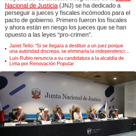
Nacional de Justicia
(JNJ) se ha dedicado a
perseguir a jueces y fiscales incómodos para el
pacto de gobierno. Primero fueron los fiscales
y ahora están en riesgo los jueces que se han
opuesto a las leyes “pro-crimen”.
Janet Tello: “Si se llegara a destituir a un juez porque
una autoridad discrepa, se eliminaría la independencia
judicial”
Luis Rubio renuncia a su candidatura a la alcaldía de
Lima por Renovación Popular