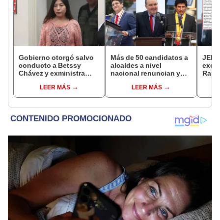
Gobierno otorgó salvo
Más de 50 candidatos a
JEE 
conducto a Betssy
alcaldes a nivel
excl
Chávez y exministra
nacional renuncian y
Ramí
viajó a México en la
dan paso a la reelección
cand
LEER MÁS
LEER MÁS
madrugada
encubierta
regio
sent