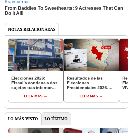
NOTAS RELACIONADAS
Elecciones 2026:
Resultados de las
Resu
Fiscalía condena a dos
Elecciones
Elec
sujetos tras intentar
Presidenciales 2026:
VIVO:
votar con DNI ajeno en
¿cómo votó Cusco,
ONPE
LEER MÁS
LEER MÁS
Cusco
según conteo OFICIAL
Cáma
de la ONPE?
LO MÁS VISTO
LO ÚLTIMO