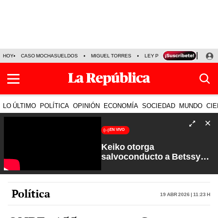
HOY
CASO MOCHASUELDOS
MIGUEL TORRES
LEY PULPÍN
PRECIO DEL
LO ÚLTIMO
POLÍTICA
OPINIÓN
ECONOMÍA
SOCIEDAD
MUNDO
CIE
EN VIVO
Keiko otorga
salvoconducto a Betssy
Chávez y renuevan
Petroperú | Sin Guion con
Rosa María Palacios
Política
19 Abr 2026 | 11:23 h