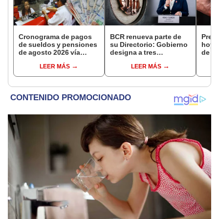
Cronograma de pagos
BCR renueva parte de
Preci
de sueldos y pensiones
su Directorio: Gobierno
hoy, 
de agosto 2026 vía
designa a tres
de 20
Banco de la Nación:
representantes del
de c
LEER MÁS
LEER MÁS
conoce las fechas de
Ejecutivo
casa
depósito
plata