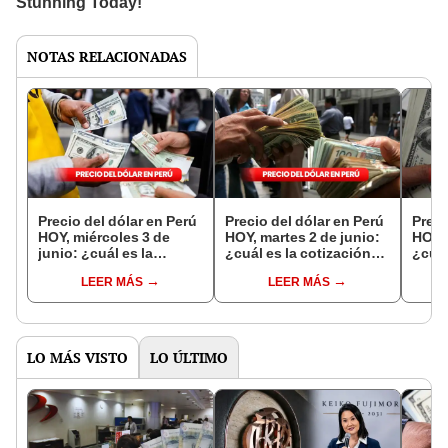
NOTAS RELACIONADAS
Precio del dólar en Perú
Precio del dólar en Perú
Preci
HOY, miércoles 3 de
HOY, martes 2 de junio:
HOY, 
junio: ¿cuál es la
¿cuál es la cotización
¿cuál
cotización del tipo de
del tipo de cambio?
del t
LEER MÁS
LEER MÁS
cambio?
LO MÁS VISTO
LO ÚLTIMO