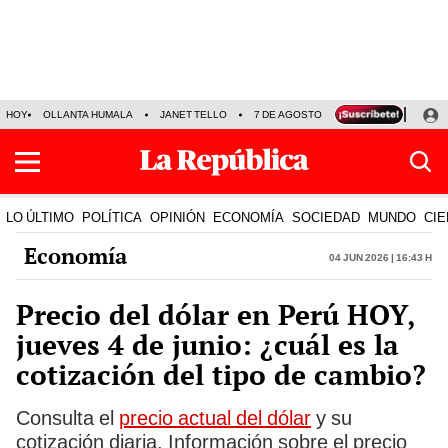
HOY
OLLANTA HUMALA
JANET TELLO
7 DE AGOSTO
TINKA RESULTADOS
LO ÚLTIMO
POLÍTICA
OPINIÓN
ECONOMÍA
SOCIEDAD
MUNDO
CIE
Economía
04 Jun 2026 | 16:43 h
Precio del dólar en Perú HOY,
jueves 4 de junio: ¿cuál es la
cotización del tipo de cambio?
Consulta el
precio actual del dólar
y su
cotización diaria. Información sobre el precio