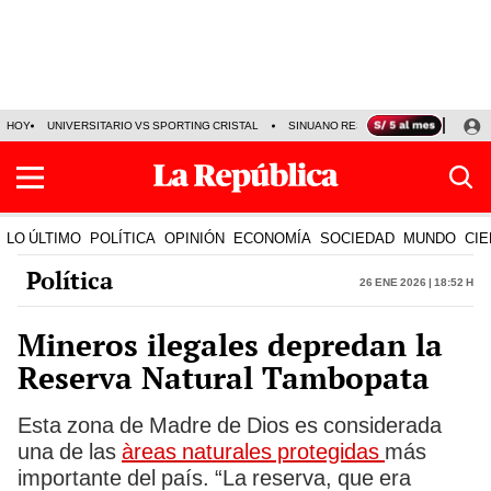
HOY
UNIVERSITARIO VS SPORTING CRISTAL
SINUANO RESULTADOS HOY
CA
LO ÚLTIMO
POLÍTICA
OPINIÓN
ECONOMÍA
SOCIEDAD
MUNDO
CIE
Política
26 Ene 2026 | 18:52 h
Mineros ilegales depredan la
Reserva Natural Tambopata
Esta zona de Madre de Dios es considerada
una de las
àreas naturales protegidas
más
importante del país. “La reserva, que era