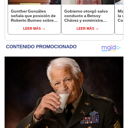
Gunther Gonzáles
Gobierno otorgó salvo
Migue
señala que posición de
conducto a Betssy
la vi
Roberto Burneo sobre
Chávez y exministra
Congr
reelección de López
viajó a México en la
proye
LEER MÁS
LEER MÁS
Aliaga no representan al
madrugada
plant
JNE
pres