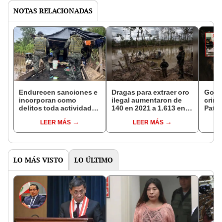
NOTAS RELACIONADAS
Endurecen sanciones e
Dragas para extraer oro
Golpe
incorporan como
ilegal aumentaron de
crimi
delitos toda actividad
140 en 2021 a 1.613 en
Pataz
vinculada a minería
2025
presu
LEER MÁS
LEER MÁS
ilegal
LO MÁS VISTO
LO ÚLTIMO