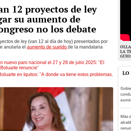
an 12 proyectos de ley
gar su aumento de
Congreso no los debate
ctos de ley (van 12 al día de hoy) presentados por
OLLA
se anularía el
aumento de sueldo
de la mandataria
LA T
GUIO
n nuevo paro nacional el 27 y 28 de julio 2025: "El
 Boluarte renuncie"
LO
oluarte en Iquitos: "A donde va tiene estos problemas.
Gobie
condu
exmin
la m
Más d
alcal
renun