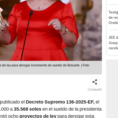
reele
Testig
de re
Orell
JEE d
Joaq
candi
regio
 de ley para derogar incremento de sueldo de Boluarte. | Foto:
Compartir
 publicado el
Decreto Supremo 136-2025-EF,
el
6.000 a
35.568 soles
en el sueldo de la presidenta
entó ocho
proyectos de ley
para derogar esta