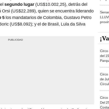
dónde
 el
segundo lugar
(US$10.002,25), detrás del
Orsi (US$22.289), quien se encuentra liderando
Senam
p
5
los mandatarios de Colombia, Gustavo Petro
LLUV
provi
oric (US$8.092); y el de Brasil, Lula da Silva
¡Va
Circo 
del 15
Parqu
Migue
Circo
de Jul
Círcul
Circo
Del 2
Costa