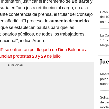
o
intentaron justificar el incremento de
Boluarte
y
aría en “una justa retribución al cargo, no a la
Gran 
ante conferencia de prensa, el titular del Consejo
del 10
ien añadió: “El proceso de
aumento de sueldo
en el
o que se establecen pautas para que las
ionarios públicos, de todos los trabajadores,
La Ca
nacional”, indicó Arana.
17 de 
Mega 
 se enfrentan por llegada de Dina Boluarte a
ncian protestas 28 y 29 de julio
Ju
Maste
palab
nuest
Solita
de ca
moda.