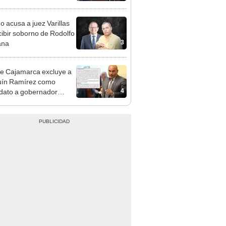
cción encubierta
o acusa a juez Varillas
cibir soborno de Rodolfo
3
ana
e Cajamarca excluye a
uín Ramírez como
4
dato a gobernador
nal por ocultar sentencia