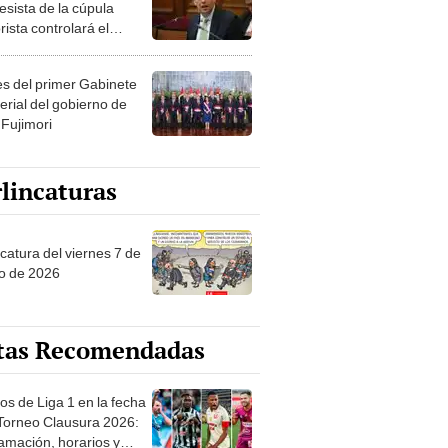
esista de la cúpula
rista controlará el
r año del Senado
les del primer Gabinete
erial del gobierno de
 Fujimori
lincaturas
catura del viernes 7 de
o de 2026
tas Recomendadas
os de Liga 1 en la fecha
 Torneo Clausura 2026:
amación, horarios y