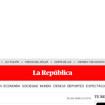
LEY PULPÍN
PRECIO DEL DÓLAR
CORTE DE LUZ
VIERNES 7 DE AGOSTO
N
ECONOMÍA
SOCIEDAD
MUNDO
CIENCIA
DEPORTES
ESPECTÁCU
TE R
16 Jul 2025 | 17:27 h