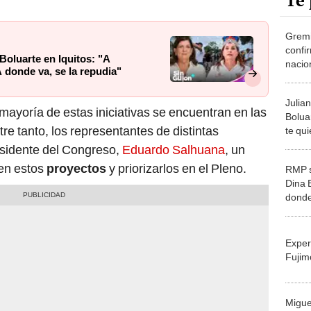
Te 
Gremi
confi
Boluarte en Iquitos: "A
nacion
 donde va, se la repudia"
2025: 
presi
Julia
renun
mayoría de estas iniciativas se encuentran en las
Bolua
ntre tanto, los representantes de distintas
te qu
encer
residente del Congreso,
Eduardo Salhuana
, un
Gobie
ren estos
proyectos
y priorizarlos en el Pleno.
RMP s
Dina B
donde
probl
repud
Exper
Fujim
Migue