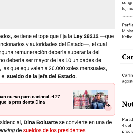
congr
fujimo
prime
Perfi
Minist
os, se tiene el tope que fija la
Ley 28212
—que
Keiko
funcionarios y autoridades del Estado—, el cual
inguna remuneración debería superar la del
Car
 no debería ser mayor de las 10 unidades de
), las que equivalen a 26.000 soles mensuales,
Carlin
 el
sueldo de la jefa del Estado
.
agost
man nuevo paro nacional el 27
No
 que la presidenta Dina
Partid
sidencial,
Dina Boluarte
se convierte en una de
4 del
anking
de
sueldos de los presidentes
progr