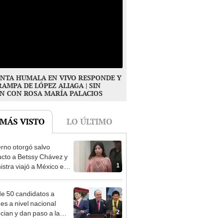
NTA HUMALA EN VIVO RESPONDE Y
RAMPA DE LÓPEZ ALIAGA | SIN
N CON ROSA MARÍA PALACIOS
 MÁS VISTO
LO ÚLTIMO
rno otorgó salvo
cto a Betssy Chávez y
1
istra viajó a México en
adrugada
e 50 candidatos a
des a nivel nacional
2
cian y dan paso a la