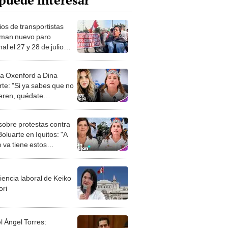
puede interesar
os de transportistas
rman nuevo paro
al el 27 y 28 de julio
"El objetivo es que la
denta Dina Boluarte
na Oxenford a Dina
cie"
rte: "Si ya sabes que no
ieren, quédate
rada en Palacio de
rno"
obre protestas contra
oluarte en Iquitos: "A
 va tiene estos
emas. A donde va, se la
ia"
iencia laboral de Keiko
ori
l Ángel Torres: