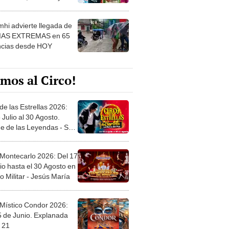
 ver
hi advierte llegada de
IAS EXTREMAS en 65
ncias desde HOY
mos al Circo!
de las Estrellas 2026:
 Julio al 30 Agosto.
e de las Leyendas - San
l
 Montecarlo 2026: Del 17
io hasta el 30 Agosto en
o Militar - Jesús María
 Místico Condor 2026:
5 de Junio. Explanada
 21