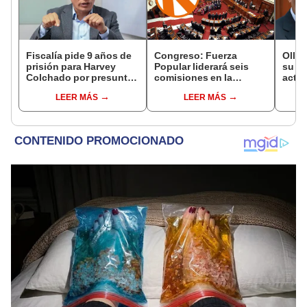
Fiscalía pide 9 años de
Congreso: Fuerza
Olla
prisión para Harvey
Popular liderará seis
su ca
Colchado por presunta
comisiones en la
activ
negociación
Cámara de Diputados
Fujim
LEER MÁS
LEER MÁS
incompatible y falsedad
recib
ideológica
recib