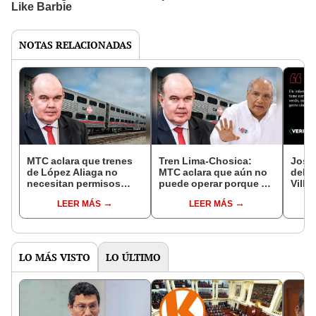
NOTAS RELACIONADAS
MTC aclara que trenes
Tren Lima-Chosica:
José 
de López Aliaga no
MTC aclara que aún no
delat
necesitan permisos
puede operar porque no
Villa
para movilizarse
hay estaciones, cruces
enco
LEER MÁS
LEER MÁS
porque, inicialmente,
de seguridad ni una
chali
serán almacenados
doble vía
leng
LO MÁS VISTO
LO ÚLTIMO