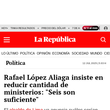
HOY
TINKA RESULTADOS
PRECIO DEL DÓLAR
7 DE AGOSTO
OLLANTA H
LO ÚLTIMO
POLÍTICA
OPINIÓN
ECONOMÍA
SOCIEDAD
MUNDO
CIE
Política
12 Jul 2025 | 5:03 h
Rafael López Aliaga insiste en
reducir cantidad de
ministerios: "Seis son
suficiente"