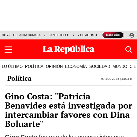
HOY
OLLANTA HUMALA
JANET TELLO
7 DE AGOSTO
TINKA RESULTADOS
LO ÚLTIMO
POLÍTICA
OPINIÓN
ECONOMÍA
SOCIEDAD
MUNDO
CIE
Política
07 Jul 2025 | 14:11 h
Gino Costa: "Patricia
Benavides está investigada por
intercambiar favores con Dina
Boluarte"