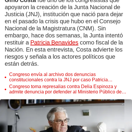
Gino Costa
fue uno de los congresistas que
apoyaron la creación de la Junta Nacional de
Justicia (JNJ), institución que nació para dejar
en el pasado la crisis que hubo en el Consejo
Nacional de la Magistratura (CNM). Sin
embargo, hace dos semanas, la Junta intentó
restituir a
Patricia Benavides
como fiscal de la
Nación. En esta entrevista, Costa advierte los
riesgos y señala a los actores políticos que
están detrás.
Congreso envía al archivo dos denuncias
constitucionales contra la JNJ por caso Patricia
Benavides
Congreso toma represalias contra Delia Espinoza y
admite denuncia por defender al Ministerio Público de
Patricia Benavides