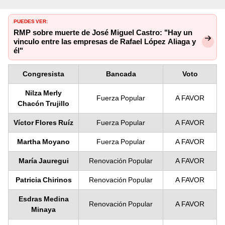
PUEDES VER:
RMP sobre muerte de José Miguel Castro: "Hay un
vinculo entre las empresas de Rafael López Aliaga y
él"
Congresista
Bancada
Voto
Nilza Merly
Fuerza Popular
A FAVOR
Chacón Trujillo
Víctor Flores Ruíz
Fuerza Popular
A FAVOR
Martha Moyano
Fuerza Popular
A FAVOR
María Jauregui
Renovación Popular
A FAVOR
Patricia Chirinos
Renovación Popular
A FAVOR
Esdras Medina
Renovación Popular
A FAVOR
Minaya