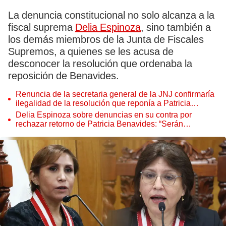
La denuncia constitucional no solo alcanza a la
fiscal suprema
Delia Espinoza
, sino también a
los demás miembros de la Junta de Fiscales
Supremos, a quienes se les acusa de
desconocer la resolución que ordenaba la
reposición de Benavides.
Renuncia de la secretaria general de la JNJ confirmaría
ilegalidad de la resolución que reponía a Patricia
Benavides
Delia Espinoza sobre denuncias en su contra por
rechazar retorno de Patricia Benavides: “Serán
archivadas. No hubo desobediencia”