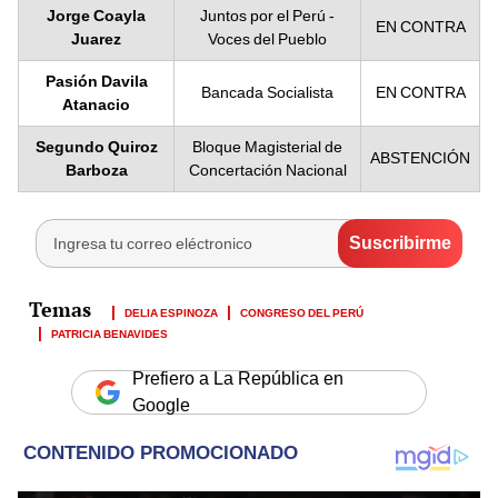
Jorge Coayla
Juntos por el Perú -
EN CONTRA
Juarez
Voces del Pueblo
Pasión Davila
Bancada Socialista
EN CONTRA
Atanacio
Segundo Quiroz
Bloque Magisterial de
ABSTENCIÓN
Barboza
Concertación Nacional
DELIA ESPINOZA
CONGRESO DEL PERÚ
PATRICIA BENAVIDES
Prefiero a La República en
Google