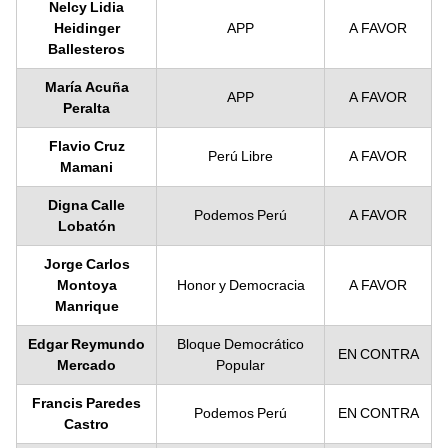
Nelcy Lidia
Heidinger
APP
A FAVOR
Ballesteros
María Acuña
APP
A FAVOR
Peralta
Flavio Cruz
Perú Libre
A FAVOR
Mamani
Digna Calle
Podemos Perú
A FAVOR
Lobatón
Jorge Carlos
Montoya
Honor y Democracia
A FAVOR
Manrique
Edgar Reymundo
Bloque Democrático
EN CONTRA
Mercado
Popular
Francis Paredes
Podemos Perú
EN CONTRA
Castro