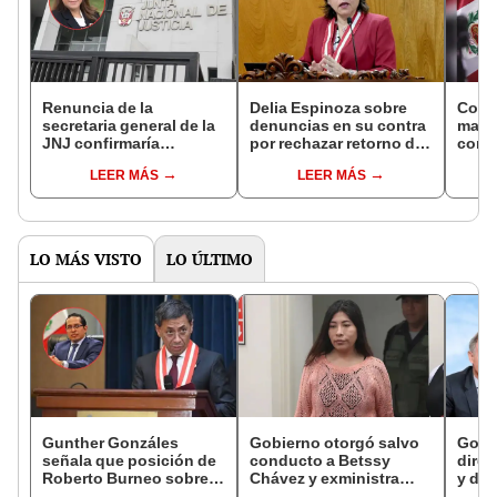
Renuncia de la
Delia Espinoza sobre
Cong
secretaria general de la
denuncias en su contra
mart
JNJ confirmaría
por rechazar retorno de
contr
ilegalidad de la
Patricia Benavides:
Fisca
LEER MÁS
LEER MÁS
resolución que reponía
“Serán archivadas. No
JNJ p
a Patricia Benavides
hubo desobediencia”
Bena
LO MÁS VISTO
LO ÚLTIMO
Gunther Gonzáles
Gobierno otorgó salvo
Gobi
señala que posición de
conducto a Betssy
direc
Roberto Burneo sobre
Chávez y exministra
y des
reelección de López
viajó a México en la
como 