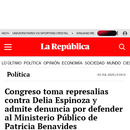
HOY
UNIVERSITARIO VS SPORTING CRISTAL
SINUANO RESULTADOS HOY
CA
LO ÚLTIMO
POLÍTICA
OPINIÓN
ECONOMÍA
SOCIEDAD
MUNDO
CIE
Política
02 Jul 2025 | 9:03 h
Congreso toma represalias
contra Delia Espinoza y
admite denuncia por defender
al Ministerio Público de
Patricia Benavides