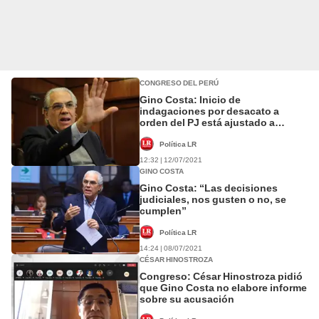
CONGRESO DEL PERÚ
Gino Costa: Inicio de
indagaciones por desacato a
orden del PJ está ajustado a
derecho
Política LR
12:32 | 12/07/2021
GINO COSTA
Gino Costa: “Las decisiones
judiciales, nos gusten o no, se
cumplen”
Política LR
14:24 | 08/07/2021
CÉSAR HINOSTROZA
Congreso: César Hinostroza pidió
que Gino Costa no elabore informe
sobre su acusación