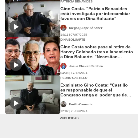
PATRICIA BENAVIDES
Gino Costa: "Patricia Benavides
está investigada por intercambiar
favores con Dina Boluarte"
Diego Quispe Sánchez
14:11 | 07/07/2025
DINA BOLUARTE
Gino Costa sobre pase al retiro de
Harvey Colchado tras allanamiento
a Dina Boluarte: "Necesitan
policías sumisos"
Josué Chávez Cardoza
04:38 | 17/12/2024
PEDRO CASTILLO
Exministro Gino Costa: “Castillo
es responsable de que el
Congreso tenga el poder que tiene
hoy día”.
Emilio Camacho
12:02 | 23/06/2024