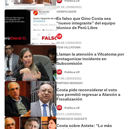
Política LR
15:19 | 25/06/2021
VERIFICADOR
Es falso que Gino Costa sea
“nuevo integrante” del equipo
técnico de Perú Libre
09:49 | 23/04/2021
YENI VILCATOMA
Llaman la atención a Vilcatoma por
protagonizar incidente en
Subcomisión
Política LR
07:56 | 20/03/2021
PARTIDO MORADO
Costa pide reconsiderar el voto
que permitió regresar a Alarcón a
Fiscalización
Política LR
15:07 | 13/03/2021
FRANCISCO SAGASTI
Costa sobre Astete: “Lo más