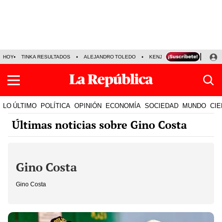
HOY
TINKA RESULTADOS
ALEJANDRO TOLEDO
KENJI FUJIMORI
PRECIO
LO ÚLTIMO
POLÍTICA
OPINIÓN
ECONOMÍA
SOCIEDAD
MUNDO
CIE
Últimas noticias sobre Gino Costa
Gino Costa
Gino Costa