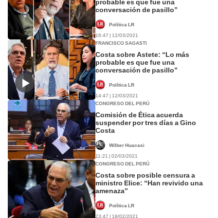
probable es que fue una
conversación de pasillo”
Política LR
16:47 | 12/03/2021
FRANCISCO SAGASTI
Costa sobre Astete: “Lo más
probable es que fue una
conversación de pasillo”
Política LR
14:47 | 12/03/2021
CONGRESO DEL PERÚ
Comisión de Ética acuerda
suspender por tres días a Gino
Costa
Wilber Huacasi
11:21 | 02/03/2021
CONGRESO DEL PERÚ
Costa sobre posible censura a
ministro Elice: “Han revivido una
amenaza”
Política LR
23:47 | 18/02/2021