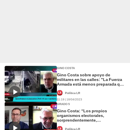
GINO COSTA
Gino Costa sobre apoyo de
militares en las calles: "La Fuerza
Armada está menos preparada que
la Policía"
Política LR
11:19 | 18/04/2023
GRADO 5
Gino Costa: “Los propios
organismos electorales,
sorprendentemente,
recomendaron suspender las
primarias”
Política LR