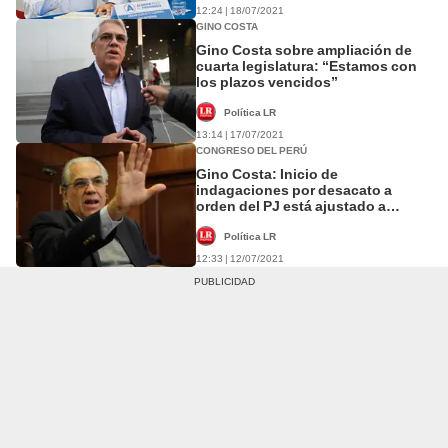
12:24 | 18/07/2021
GINO COSTA
Gino Costa sobre ampliación de
cuarta legislatura: “Estamos con
los plazos vencidos”
Política LR
13:14 | 17/07/2021
CONGRESO DEL PERÚ
Gino Costa: Inicio de
indagaciones por desacato a
orden del PJ está ajustado a
derecho
Política LR
12:33 | 12/07/2021