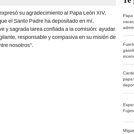
Te 
 expresó su agradecimiento al Papa León XIV,
Papa 
que el Santo Padre ha depositado en mí,
vacac
admini
e y sagrada tarea confiada a la comisión: ayudar
cuánd
vigilante, responsable y compasiva en su misión de
Pontí
Fuert
ntre nosotros".
gasol
incen
edifi
XIV pi
Carde
papa 
depor
por T
moral
Exper
Fujim
Migue