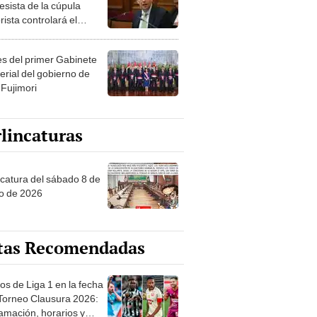
esista de la cúpula
rista controlará el
r año del Senado
les del primer Gabinete
erial del gobierno de
 Fujimori
lincaturas
ncatura del sábado 8 de
o de 2026
tas Recomendadas
os de Liga 1 en la fecha
 Torneo Clausura 2026:
amación, horarios y