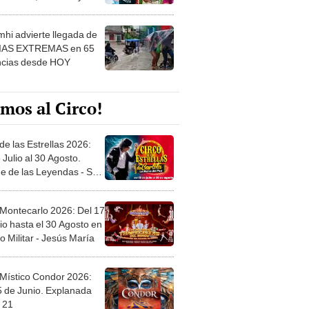
 ver
hi advierte llegada de
IAS EXTREMAS en 65
ncias desde HOY
mos al Circo!
de las Estrellas 2026:
 Julio al 30 Agosto.
e de las Leyendas - San
l
 Montecarlo 2026: Del 17
io hasta el 30 Agosto en
o Militar - Jesús María
 Místico Condor 2026:
5 de Junio. Explanada
 21