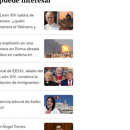
puede interesar
León XIV saldrá de
iones: ¿quién
strará el Vaticano y
o regresará el Sumo
fice?
e explosión en una
inera en Roma desata
dios en cadena en
cios cercanos: Papa León
dió orar por las víctimas
nal de EEUU, aliado del
León XIV, condena la
tación de inmigrantes
rump: “Es inhumano y
mente repugnante”
iencia laboral de Keiko
ori
l Ángel Torres: