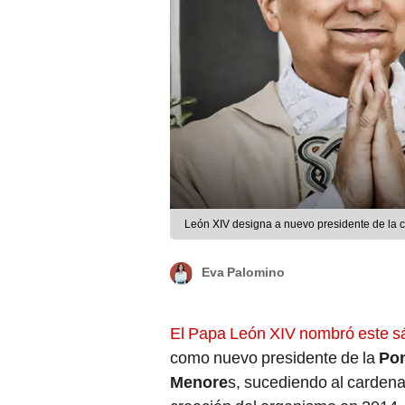
León XIV designa a nuevo presidente de la 
Eva Palomino
El Papa León XIV nombró este sá
como nuevo presidente de la
Pon
Menore
s, sucediendo al cardena