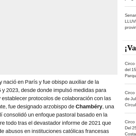
dónde
Senam
LLUV
provi
¡Va
Circo 
del 15
Parqu
nació en París y fue obispo auxiliar de la
Migue
16 y 2023, desde donde impulsó medidas para
Circo
 establecer protocolos de colaboración con las
de Jul
Círcul
nte, fue designado arzobispo de
Chambéry
, una
llí consolidó un enfoque pastoral basado en la
Circo
 todo tras el devastador informe de 2021 que
Del 2
e abusos en instituciones católicas francesas
Costa