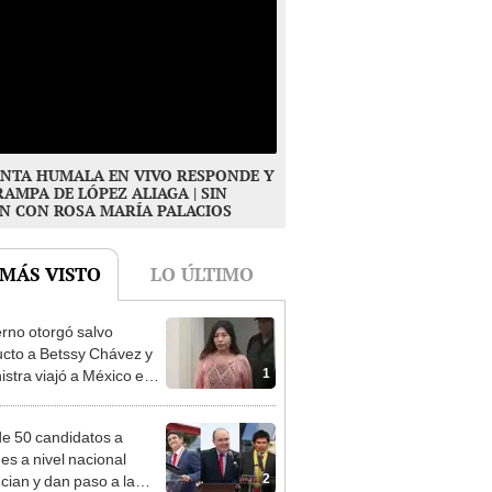
NTA HUMALA EN VIVO RESPONDE Y
RAMPA DE LÓPEZ ALIAGA | SIN
N CON ROSA MARÍA PALACIOS
 MÁS VISTO
LO ÚLTIMO
rno otorgó salvo
cto a Betssy Chávez y
1
istra viajó a México en
adrugada
e 50 candidatos a
des a nivel nacional
2
cian y dan paso a la