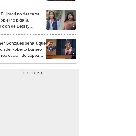
cción encubierta
 Fujimori no descarta
obierno pida la
3
dición de Betssy
z: "Está dentro de
ras facultades"
er Gonzáles señala que
ión de Roberto Burneo
4
 reelección de López
a no representan al JNE