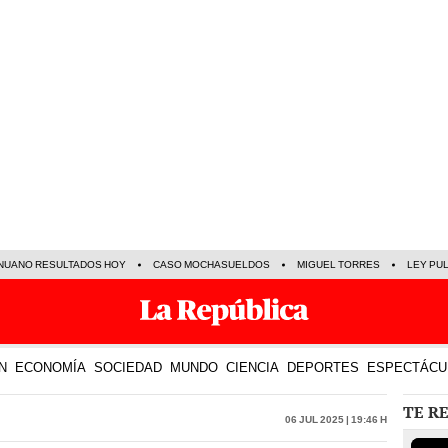
NUANO RESULTADOS HOY
CASO MOCHASUELDOS
MIGUEL TORRES
LEY PU
N
ECONOMÍA
SOCIEDAD
MUNDO
CIENCIA
DEPORTES
ESPECTÁCU
TE R
06 Jul 2025 | 19:46 h