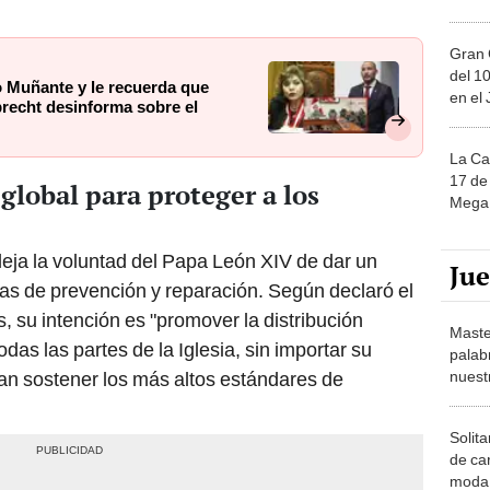
Gran 
del 10
o Muñante y le recuerda que
en el
recht desinforma sobre el
La Ca
17 de 
global para proteger a los
Mega 
fleja la voluntad del Papa León XIV de dar un
Ju
cas de prevención y reparación. Según declaró el
, su intención es "promover la distribución
Maste
das las partes de la Iglesia, sin importar su
palab
nuest
an sostener los más altos estándares de
Solita
de ca
moda.