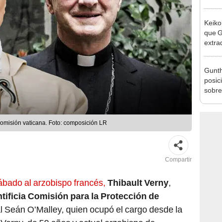
reele
Keiko
que G
extra
Cháve
nuest
Gunth
posic
sobre
Aliag
comisión vaticana. Foto: composición LR
Compartir
bado al arzobispo francés,
Thibault Verny
,
tificia Comisión para la Protección de
l Seán O’Malley, quien ocupó el cargo desde la