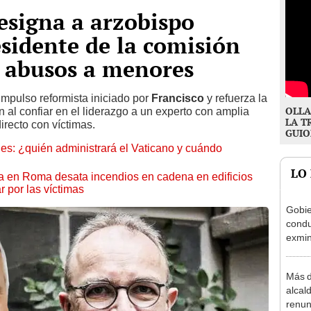
esigna a arzobispo
sidente de la comisión
s abusos a menores
impulso reformista iniciado por
Francisco
y refuerza la
OLLA
n al confiar en el liderazgo a un experto con amplia
LA T
directo con víctimas.
GUIO
es: ¿quién administrará el Vaticano y cuándo
LO
ra en Roma desata incendios en cadena en edificios
 por las víctimas
Gobie
condu
exmin
la m
Más d
alcal
renun