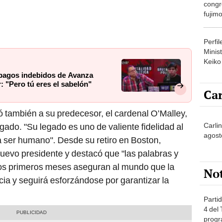
congr
fujimo
prime
Perfi
Minist
Keiko
 pagos indebidos de Avanza
: "Pero tú eres el sabelón"
Car
 también a su predecesor, el cardenal O’Malley,
Carli
gado. "Su legado es uno de valiente fidelidad al
agost
a ser humano". Desde su retiro en Boston,
uevo presidente y destacó que "las palabras y
os primeros meses aseguran al mundo que la
No
cia y seguirá esforzándose por garantizar la
Partid
4 del
progr