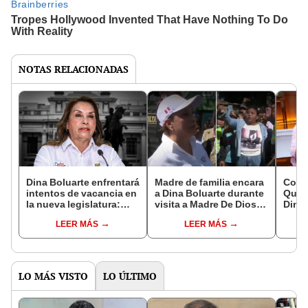
NOTAS RELACIONADAS
Dina Boluarte enfrentará
Madre de familia encara
Cong
intentos de vacancia en
a Dina Boluarte durante
Quito
la nueva legislatura:
visita a Madre De Dios:
Dina 
alianzas, traiciones y
“No es justo que
dar h
LEER MÁS
LEER MÁS
cálculos rumbo a las
estudien en estas
días 
Elecciones 2026
precariedades”
carg
LO MÁS VISTO
LO ÚLTIMO