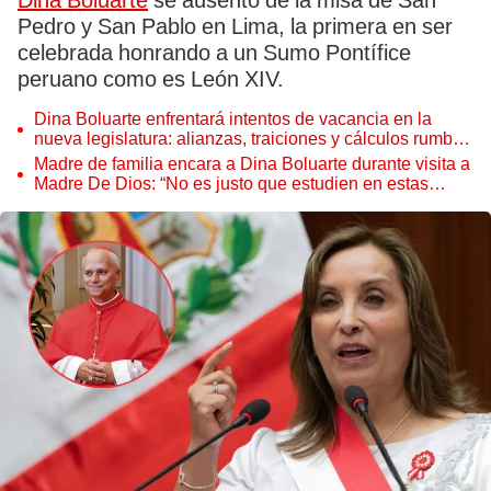
Dina Boluarte
se ausentó de la misa de San
Pedro y San Pablo en Lima, la primera en ser
celebrada honrando a un Sumo Pontífice
peruano como es León XIV.
Dina Boluarte enfrentará intentos de vacancia en la
nueva legislatura: alianzas, traiciones y cálculos rumbo
a las Elecciones 2026
Madre de familia encara a Dina Boluarte durante visita a
Madre De Dios: “No es justo que estudien en estas
precariedades”