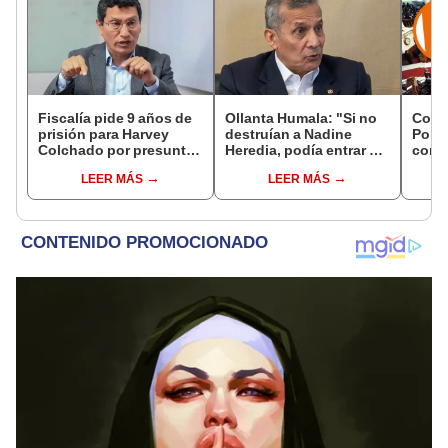
Fiscalía pide 9 años de
Ollanta Humala: "Si no
Cong
prisión para Harvey
destruían a Nadine
Popul
Colchado por presunta
Heredia, podía entrar en
comis
negociación
el 2021 o el 2026"
Cáma
LEER MÁS
LEER MÁS
incompatible y falsedad
ideológica