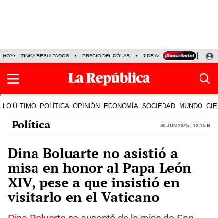
HOY
TINKA RESULTADOS
PRECIO DEL DÓLAR
7 DE AGOSTO
OLLANTA H
LO ÚLTIMO
POLÍTICA
OPINIÓN
ECONOMÍA
SOCIEDAD
MUNDO
CIE
Política
30 Jun 2025 | 13:15 h
Dina Boluarte no asistió a
misa en honor al Papa León
XIV, pese a que insistió en
visitarlo en el Vaticano