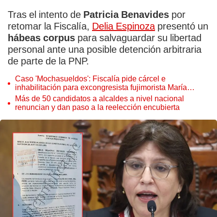
Tras el intento de
Patricia Benavides
por
retomar la Fiscalía,
Delia Espinoza
presentó un
hábeas corpus
para salvaguardar su libertad
personal ante una posible detención arbitraria
de parte de la PNP.
Caso 'Mochasueldos': Fiscalía pide cárcel e
inhabilitación para excongresista fujimorista María
Cordero Jon Tay
Más de 50 candidatos a alcaldes a nivel nacional
renuncian y dan paso a la reelección encubierta