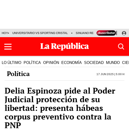
HOY
UNIVERSITARIO VS SPORTING CRISTAL
SINUANO RESULTADOS HOY
CA
LO ÚLTIMO
POLÍTICA
OPINIÓN
ECONOMÍA
SOCIEDAD
MUNDO
CIE
Política
17 Jun 2025 | 5:00 h
Delia Espinoza pide al Poder
Judicial protección de su
libertad: presenta hábeas
corpus preventivo contra la
PNP