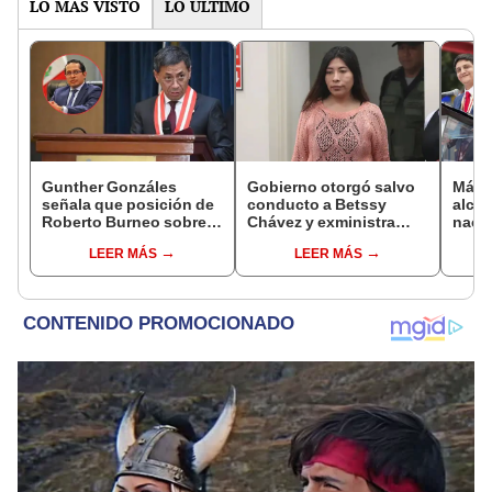
LO MÁS VISTO
LO ÚLTIMO
Gunther Gonzáles
Gobierno otorgó salvo
Más d
señala que posición de
conducto a Betssy
alcal
Roberto Burneo sobre
Chávez y exministra
nacio
reelección de López
viajó a México en la
dan p
LEER MÁS
LEER MÁS
Aliaga no representan al
madrugada
encu
JNE