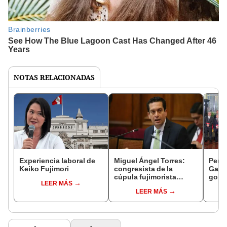
NOTAS RELACIONADAS
Experiencia laboral de
Miguel Ángel Torres:
Perfi
Keiko Fujimori
congresista de la
Gabin
cúpula fujimorista
gobi
LEER MÁS
controlará el primer año
Fujim
LEER MÁS
del Senado