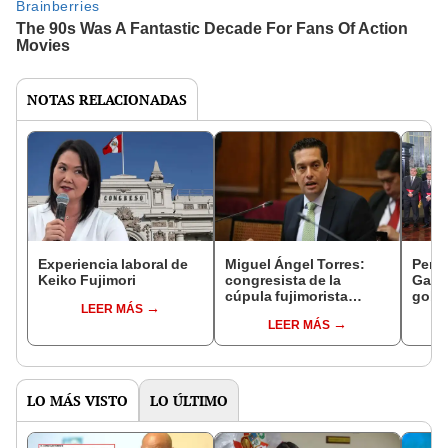
NOTAS RELACIONADAS
Experiencia laboral de
Miguel Ángel Torres:
Perfi
Keiko Fujimori
congresista de la
Gabin
cúpula fujimorista
gobi
LEER MÁS
controlará el primer año
Fujim
LEER MÁS
del Senado
LO MÁS VISTO
LO ÚLTIMO