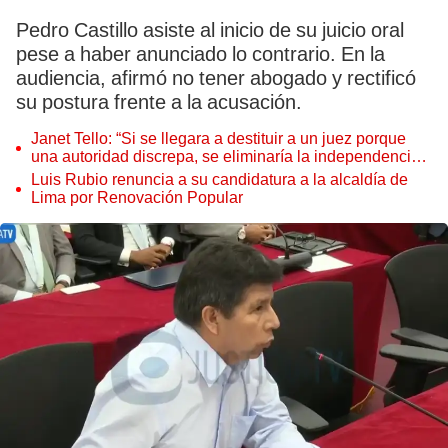
Pedro Castillo asiste al inicio de su juicio oral
pese a haber anunciado lo contrario. En la
audiencia, afirmó no tener abogado y rectificó
su postura frente a la acusación.
Janet Tello: “Si se llegara a destituir a un juez porque
una autoridad discrepa, se eliminaría la independencia
judicial”
Luis Rubio renuncia a su candidatura a la alcaldía de
Lima por Renovación Popular