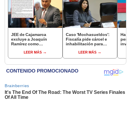
JEE de Cajamarca
Caso 'Mochasueldos':
Harv
excluye a Joaquín
Fiscalía pide cárcel e
permi
Ramírez como
inhabilitación para
inves
candidato a gobernador
excongresista
utili
LEER MÁS
LEER MÁS
regional por ocultar
fujimorista María
polít
sentencia
Cordero Jon Tay