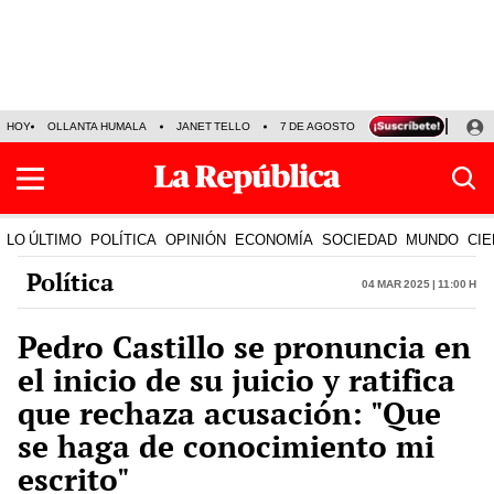
HOY
OLLANTA HUMALA
JANET TELLO
7 DE AGOSTO
TINKA RESULTADOS
LO ÚLTIMO
POLÍTICA
OPINIÓN
ECONOMÍA
SOCIEDAD
MUNDO
CIE
Política
04 Mar 2025 | 11:00 h
Pedro Castillo se pronuncia en
el inicio de su juicio y ratifica
que rechaza acusación: "Que
se haga de conocimiento mi
escrito"