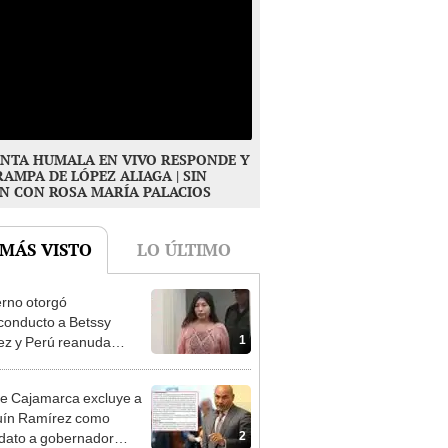
NTA HUMALA EN VIVO RESPONDE Y
RAMPA DE LÓPEZ ALIAGA | SIN
N CON ROSA MARÍA PALACIOS
 MÁS VISTO
LO ÚLTIMO
rno otorgó
conducto a Betssy
1
z y Perú reanuda
iones diplomáticas con
co
e Cajamarca excluye a
uín Ramírez como
2
dato a gobernador