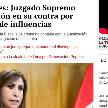
des: Juzgado Supremo
ión en su contra por
de influencias
a Fiscalía Suprema no contaba con la autorización
OLLA
stigación en su contra.
LA T
GUIO
tuir a un juez porque una autoridad discrepa, se
l”
ura a la alcaldía de Lima por Renovación Popular
LO
Gobie
salvo
Cháve
relac
Méxi
JEE d
Joaq
candi