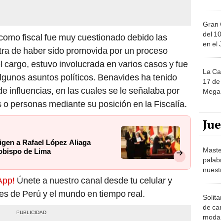
Gran 
del 10
como fiscal fue muy cuestionado debido las
en el
tra de haber sido promovida por un proceso
el cargo, estuvo involucrada en varios casos y fue
La Ca
lgunos asuntos políticos. Benavides ha tenido
17 de 
e influencias, en las cuales se le señalaba por
Mega 
s o personas mediante su posición en la Fiscalía.
Ju
igen a Rafael López Aliaga
Maste
zobispo de Lima
palab
nuest
App!
Únete a nuestro canal desde tu celular y
tes de Perú y el mundo en tiempo real.
Solita
de ca
moda.