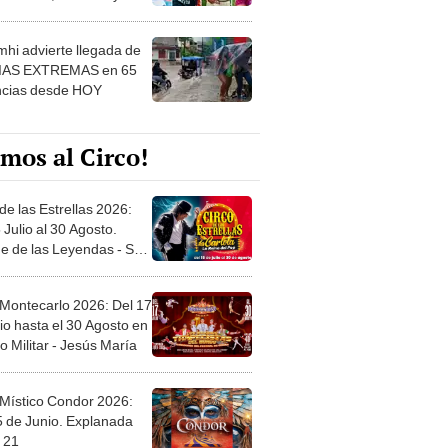
 ver
hi advierte llegada de
IAS EXTREMAS en 65
ncias desde HOY
mos al Circo!
de las Estrellas 2026:
 Julio al 30 Agosto.
e de las Leyendas - San
l
 Montecarlo 2026: Del 17
io hasta el 30 Agosto en
o Militar - Jesús María
 Místico Condor 2026:
5 de Junio. Explanada
 21