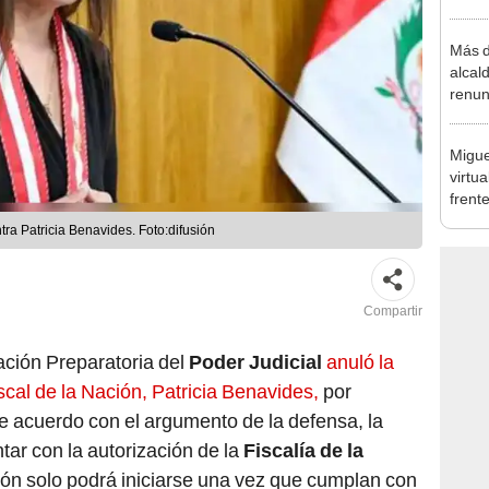
regio
Más d
alcal
renun
reele
Migue
virtu
frent
plant
ra Patricia Benavides. Foto:difusión
Compartir
ción Preparatoria del
Poder Judicial
anuló la
iscal de la Nación, Patricia Benavides,
por
De acuerdo con el argumento de la defensa, la
tar con la autorización de la
Fiscalía de la
ión solo podrá iniciarse una vez que cumplan con