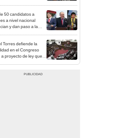
nal por ocultar sentencia
e 50 candidatos a
des a nivel nacional
3
cian y dan paso a la
cción encubierta
l Torres defiende la
alidad en el Congreso
4
e a proyecto de ley que
ea la presencialidad