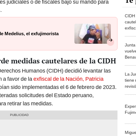
Te 
es judiciales o de fiscales bajo su mando para
.
CIDH 
cautel
exfisc
e Medelius, el exfujimorista
Benav
Junta
vuelve
Benav
rde medidas cautelares de la CIDH
su h
Derechos Humanos (CIDH) decidió levantar las
La Ju
 a favor de la
exfiscal de la Nación, Patricia
tiene
revisó
bían sido implementadas el 6 de febrero de 2023.
Patri
iteradas solicitudes del Estado peruano,
ra retirar las medidas.
Exper
Fujim
Migue