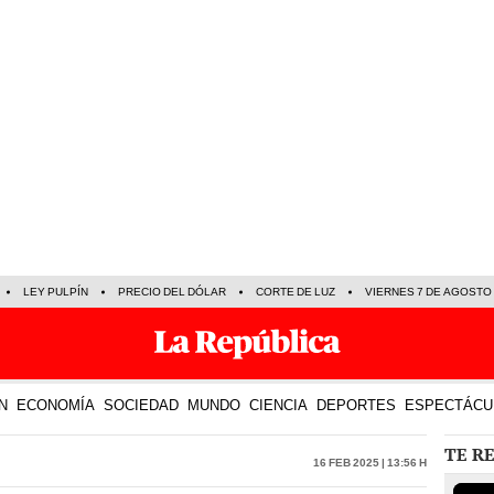
LEY PULPÍN
PRECIO DEL DÓLAR
CORTE DE LUZ
VIERNES 7 DE AGOSTO
N
ECONOMÍA
SOCIEDAD
MUNDO
CIENCIA
DEPORTES
ESPECTÁCU
TE R
16 Feb 2025 | 13:56 h