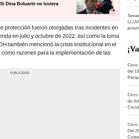
Si Dina Boluarte no tuviera
dónde
Senam
LLUV
 protección fueron otorgadas tras incidentes en
provi
enda en julio y octubre de 2022, así como la toma
DH también mencionó la crisis institucional en el
¡Va
a como razones para la implementación de las
Circo 
del 15
Parqu
Migue
Circo
de Jul
Círcul
Circo
Del 2
Costa