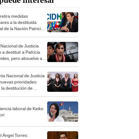
puede interesar
retira medidas
ares a la destituida
al de la Nación Patricia
ides
 Nacional de Justicia
 a destituir a Patricia
ides, pero absuelve a
ermana Enma
nta Nacional de Justicia
 nuevas prioridades:
 la destitución de
cia y Enma Benavides
iencia laboral de Keiko
ori
l Ángel Torres: