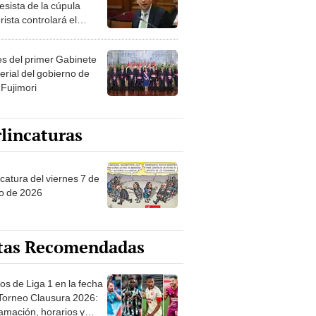
esista de la cúpula
rista controlará el
r año del Senado
les del primer Gabinete
erial del gobierno de
 Fujimori
lincaturas
catura del viernes 7 de
o de 2026
tas Recomendadas
os de Liga 1 en la fecha
 Torneo Clausura 2026:
amación, horarios y