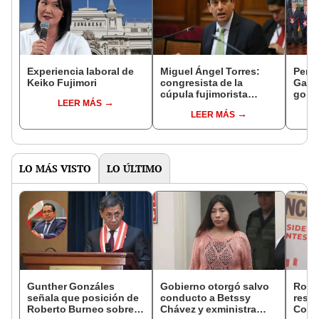
Experiencia laboral de
Miguel Ángel Torres:
Perfi
Keiko Fujimori
congresista de la
Gabin
cúpula fujimorista
gobi
LEER MÁS
controlará el primer año
Fujim
LEER MÁS
del Senado
LO MÁS VISTO
LO ÚLTIMO
Gunther Gonzáles
Gobierno otorgó salvo
Robe
señala que posición de
conducto a Betssy
respo
Roberto Burneo sobre
Chávez y exministra
Cong