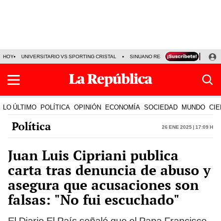
HOY
UNIVERSITARIO VS SPORTING CRISTAL
SINUANO RESULTADOS HOY
CA
LO ÚLTIMO
POLÍTICA
OPINIÓN
ECONOMÍA
SOCIEDAD
MUNDO
CIE
Política
26 Ene 2025 | 17:09 h
Juan Luis Cipriani publica
carta tras denuncia de abuso y
asegura que acusaciones son
falsas: "No fui escuchado"