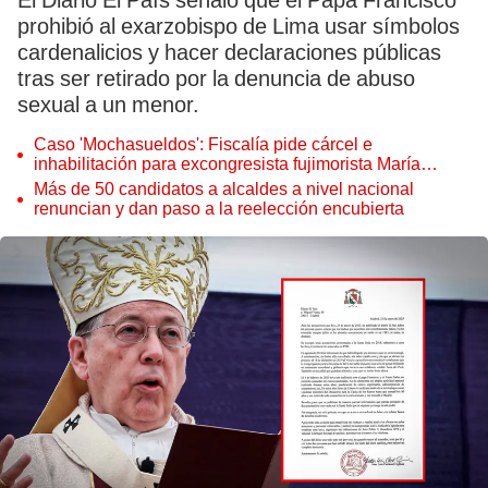
El Diario El País señaló que el Papa Francisco
prohibió al exarzobispo de Lima usar símbolos
cardenalicios y hacer declaraciones públicas
tras ser retirado por la denuncia de abuso
sexual a un menor.
Caso 'Mochasueldos': Fiscalía pide cárcel e
inhabilitación para excongresista fujimorista María
Cordero Jon Tay
Más de 50 candidatos a alcaldes a nivel nacional
renuncian y dan paso a la reelección encubierta