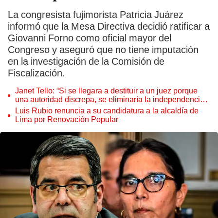
La congresista fujimorista Patricia Juárez
informó que la Mesa Directiva decidió ratificar a
Giovanni Forno como oficial mayor del
Congreso y aseguró que no tiene imputación
en la investigación de la Comisión de
Fiscalización.
Janet Tello: “Si se llegara a destituir a un juez porque
una autoridad discrepa, se eliminaría la independencia
judicial”
Luis Rubio renuncia a su candidatura a la alcaldía de
Lima por Renovación Popular