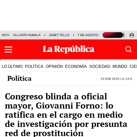
HOY
OLLANTA HUMALA
JANET TELLO
7 DE AGOSTO
TINKA RESULTADOS
LO ÚLTIMO
POLÍTICA
OPINIÓN
ECONOMÍA
SOCIEDAD
MUNDO
CIE
Política
23 Ene 2025 | 11:14 h
Congreso blinda a oficial
mayor, Giovanni Forno: lo
ratifica en el cargo en medio
de investigación por presunta
red de prostitución