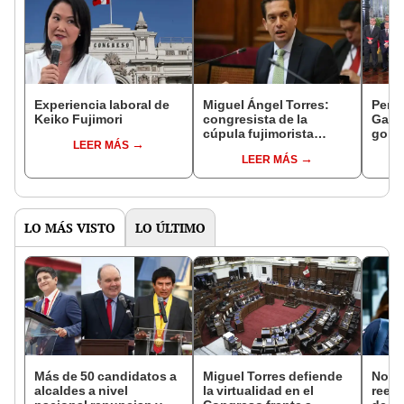
Experiencia laboral de
Miguel Ángel Torres:
Perfi
Keiko Fujimori
congresista de la
Gabin
cúpula fujimorista
gobi
LEER MÁS
controlará el primer año
Fujim
LEER MÁS
del Senado
LO MÁS VISTO
LO ÚLTIMO
Más de 50 candidatos a
Miguel Torres defiende
Norm
alcaldes a nivel
la virtualidad en el
reele