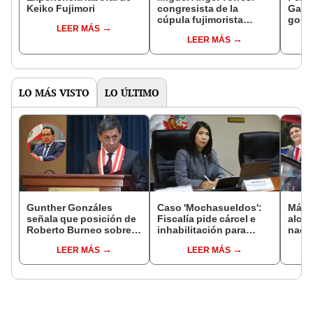
Keiko Fujimori
congresista de la
Gabin
cúpula fujimorista
gobi
LEER MÁS
controlará el primer año
Fujim
LEER MÁS
del Senado
LO MÁS VISTO
LO ÚLTIMO
Gunther Gonzáles
Caso 'Mochasueldos':
Más d
señala que posición de
Fiscalía pide cárcel e
alcal
Roberto Burneo sobre
inhabilitación para
nacio
reelección de López
excongresista
dan p
LEER MÁS
LEER MÁS
Aliaga no representan al
fujimorista María
encu
JNE
Cordero Jon Tay