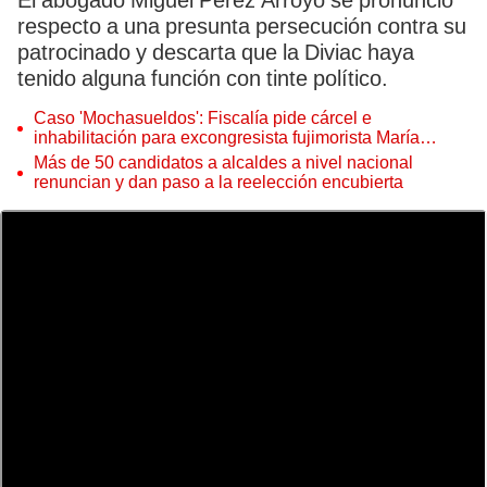
El abogado Miguel Pérez Arroyo se pronunció
respecto a una presunta persecución contra su
patrocinado y descarta que la Diviac haya
tenido alguna función con tinte político.
Caso 'Mochasueldos': Fiscalía pide cárcel e
inhabilitación para excongresista fujimorista María
Cordero Jon Tay
Más de 50 candidatos a alcaldes a nivel nacional
renuncian y dan paso a la reelección encubierta