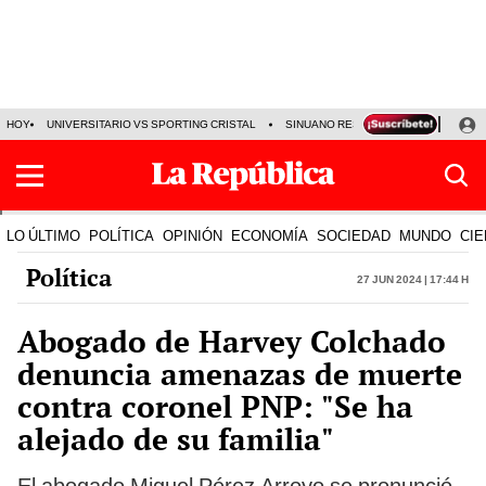
HOY
UNIVERSITARIO VS SPORTING CRISTAL
SINUANO RESULTADOS HOY
CA
LO ÚLTIMO
POLÍTICA
OPINIÓN
ECONOMÍA
SOCIEDAD
MUNDO
CIE
Política
27 Jun 2024 | 17:44 h
Abogado de Harvey Colchado
denuncia amenazas de muerte
contra coronel PNP: "Se ha
alejado de su familia"