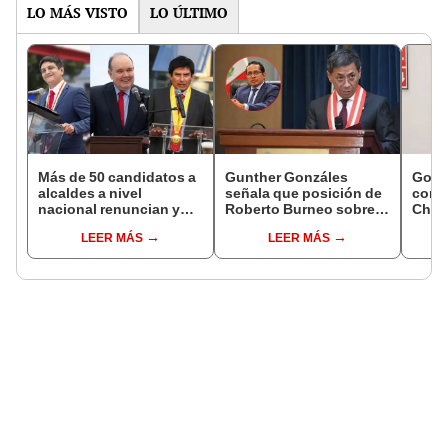
LO MÁS VISTO
LO ÚLTIMO
Más de 50 candidatos a
Gunther Gonzáles
Gobi
alcaldes a nivel
señala que posición de
cond
nacional renuncian y
Roberto Burneo sobre
Cháve
dan paso a la reelección
reelección de López
viajó
LEER MÁS
LEER MÁS
encubierta
Aliaga no representan al
madr
JNE