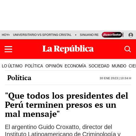
HOY
UNIVERSITARIO VS SPORTING CRISTAL
SINUANO RESULTADOS HOY
CA
LO ÚLTIMO
POLÍTICA
OPINIÓN
ECONOMÍA
SOCIEDAD
MUNDO
CIE
Política
30 Ene 2023 | 10:04 h
"Que todos los presidentes del
Perú terminen presos es un
mal mensaje"
El argentino Guido Croxatto, director del
Instituto Latinoamericano de Criminología y