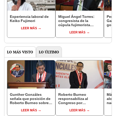
Experiencia laboral de
Miguel Ángel Torres:
Perfi
Keiko Fujimori
congresista de la
Gabin
cúpula fujimorista
gobi
LEER MÁS
controlará el primer año
Fujim
LEER MÁS
del Senado
LO MÁS VISTO
LO ÚLTIMO
Gunther Gonzáles
Roberto Burneo
Más d
señala que posición de
responsabiliza al
alcal
Roberto Burneo sobre
Congreso por
nacio
reelección de López
reelección encubierta
dan p
LEER MÁS
LEER MÁS
Aliaga no representan al
de alcaldes
encu
JNE