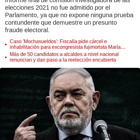
Informe final de comisión investigadora de las
elecciones 2021 no fue admitido por el
Parlamento, ya que no expone ninguna prueba
contundente que demuestre un presunto
fraude electoral.
Caso 'Mochasueldos': Fiscalía pide cárcel e
inhabilitación para excongresista fujimorista María
Cordero Jon Tay
Más de 50 candidatos a alcaldes a nivel nacional
renuncian y dan paso a la reelección encubierta