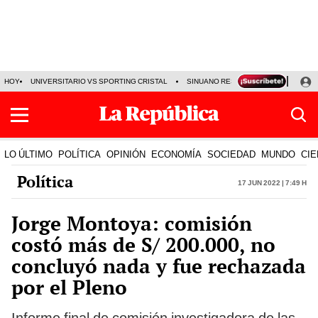
HOY
UNIVERSITARIO VS SPORTING CRISTAL
SINUANO RESULTADOS HOY
CA
LO ÚLTIMO
POLÍTICA
OPINIÓN
ECONOMÍA
SOCIEDAD
MUNDO
CIE
Política
17 Jun 2022 | 7:49 h
Jorge Montoya: comisión
costó más de S/ 200.000, no
concluyó nada y fue rechazada
por el Pleno