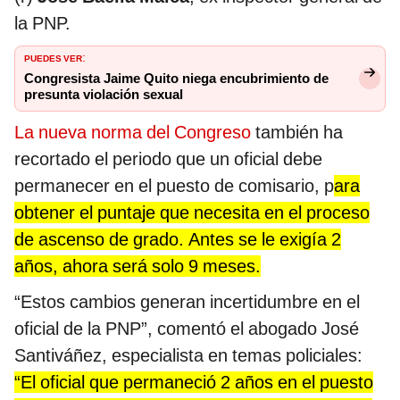
la PNP.
PUEDES VER
:
Congresista Jaime Quito niega encubrimiento de
presunta violación sexual
La nueva norma del Congreso
también ha
recortado el periodo que un oficial debe
permanecer en el puesto de comisario, p
ara
obtener el puntaje que necesita en el proceso
de ascenso de grado. Antes se le exigía 2
años, ahora será solo 9 meses.
“Estos cambios generan incertidumbre en el
oficial de la PNP”, comentó el abogado José
Santiváñez, especialista en temas policiales:
“El oficial que permaneció 2 años en el puesto