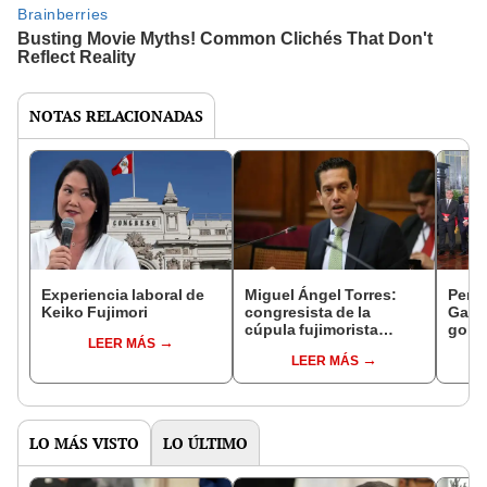
NOTAS RELACIONADAS
Experiencia laboral de
Miguel Ángel Torres:
Perfi
Keiko Fujimori
congresista de la
Gabin
cúpula fujimorista
gobi
LEER MÁS
controlará el primer año
Fujim
LEER MÁS
del Senado
LO MÁS VISTO
LO ÚLTIMO