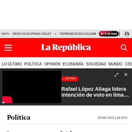
HOY
PERÚ VS FILIPINAS VÓLEY
TERREMOTO EN COLOMBIA EN VIVO
CÁMARA
LO ÚLTIMO
POLÍTICA
OPINIÓN
ECONOMÍA
SOCIEDAD
MUNDO
CIE
EN VIVO
Rafael López Aliaga lidera
intención de voto en lima
con 29%| Fuerte y Claro
con Manuela Camacho
Política
25 Dic 2021 | 18:35 h