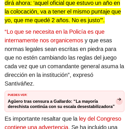
dirá ahora: ‘aquel oficial que estuvo un año en
la colocación,
va a tener el mismo puntaje que
yo, que me quedé 2 años. No es justo’”.
“Lo que se necesita en la Policía es que
internamente nos organicemos
y que esas
normas legales sean escritas en piedra para
que no estén cambiando las reglas del juego
cada vez que un comandante general asuma la
dirección en la institución”, expresó
Santiváñez.
PUEDES VER
:
Agüero tras censura a Gallardo: “La mayoría
derechista continúa con su escala desestabilizadora”
Es importante resaltar que la
ley del Congreso
contiene una advertencia
. Se ha incluido una