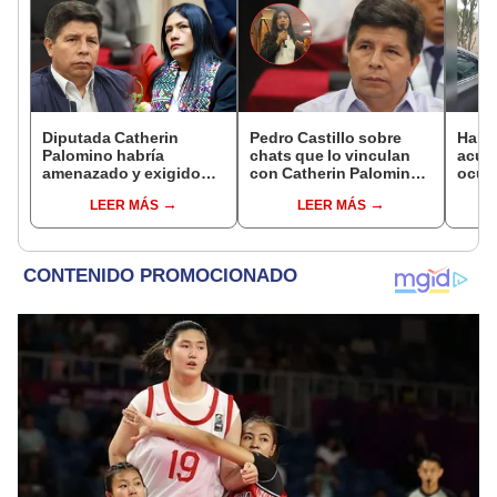
Diputada Catherin
Pedro Castillo sobre
Harv
Palomino habría
chats que lo vinculan
acusa
amenazado y exigido
con Catherin Palomino:
ocup
S/300 mil a familiares de
"Pretenden manchar mi
docum
LEER MÁS
LEER MÁS
Pedro Castillo tras
honor"
alqui
insultarlos por
PNP
WhatsApp