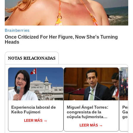
NOTAS RELACIONADAS
Experiencia laboral de
Miguel Ángel Torres:
Perfi
Keiko Fujimori
congresista de la
Gabin
cúpula fujimorista
gobi
LEER MÁS
controlará el primer año
Fujim
LEER MÁS
del Senado