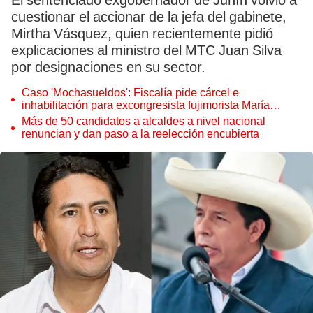
El sentenciado exgobernador de Junín volvió a
cuestionar el accionar de la jefa del gabinete,
Mirtha Vásquez, quien recientemente pidió
explicaciones al ministro del MTC Juan Silva
por designaciones en su sector.
Caso 'Mochasueldos': Fiscalía pide cárcel e
inhabilitación para excongresista fujimorista María
Cordero Jon Tay
Más de 50 candidatos a alcaldes a nivel nacional
renuncian y dan paso a la reelección encubierta