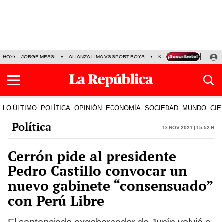
HOY
JORGE MESSI
ALIANZA LIMA VS SPORT BOYS
KENJI FUJIMORI
PRE
LO ÚLTIMO
POLÍTICA
OPINIÓN
ECONOMÍA
SOCIEDAD
MUNDO
CIE
Política
13 Nov 2021 | 15:52 h
Cerrón pide al presidente
Pedro Castillo convocar un
nuevo gabinete “consensuado”
con Perú Libre