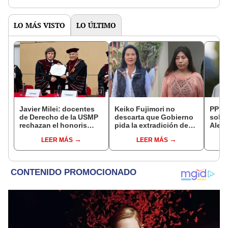
LO MÁS VISTO
LO ÚLTIMO
Javier Milei: docentes
Keiko Fujimori no
PPK r
de Derecho de la USMP
descarta que Gobierno
sobre
rechazan el honoris
pida la extradición de
Aleja
causa otorgado al
Betssy Chávez: "Está
que n
LEER MÁS
LEER MÁS
presidente de Argentina
dentro de nuestras
cárce
facultades"