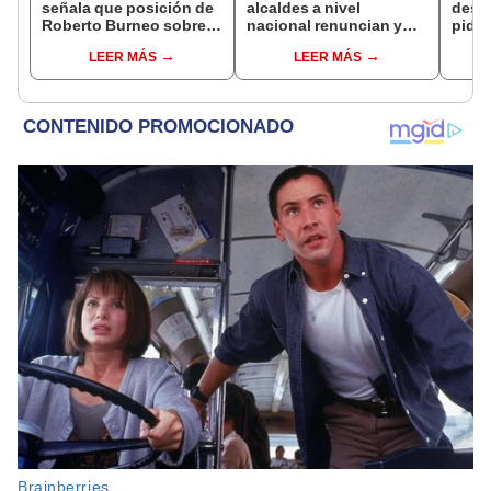
señala que posición de
alcaldes a nivel
desc
Roberto Burneo sobre
nacional renuncian y
pida 
reelección de López
dan paso a la reelección
Bets
LEER MÁS
LEER MÁS
Aliaga no representan al
encubierta
dentr
JNE
facul