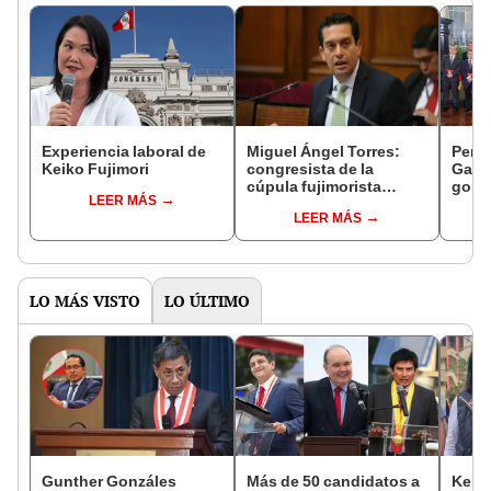
Experiencia laboral de
Miguel Ángel Torres:
Perfi
Keiko Fujimori
congresista de la
Gabin
cúpula fujimorista
gobi
LEER MÁS
controlará el primer año
Fujim
LEER MÁS
del Senado
LO MÁS VISTO
LO ÚLTIMO
Gunther Gonzáles
Más de 50 candidatos a
Keiko