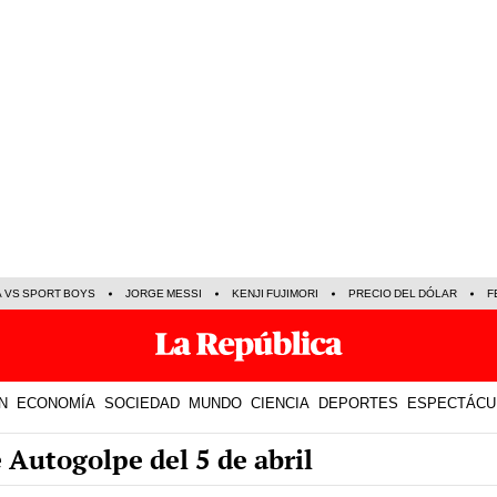
A VS SPORT BOYS
JORGE MESSI
KENJI FUJIMORI
PRECIO DEL DÓLAR
F
N
ECONOMÍA
SOCIEDAD
MUNDO
CIENCIA
DEPORTES
ESPECTÁCU
 Autogolpe del 5 de abril