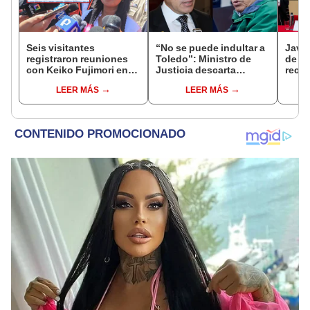
Seis visitantes
“No se puede indultar a
Javie
registraron reuniones
Toledo”: Ministro de
de D
con Keiko Fujimori en
Justicia descarta
recha
las mismas horas que la
beneficio para el
causa
LEER MÁS
LEER MÁS
presidenta se
exmandatario
presi
encontraba en Junín