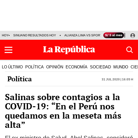
HOY
SINUANO RESULTADOS HOY
ALIANZA LIMA VS SPORT BOYS
JORGE MES
LO ÚLTIMO
POLÍTICA
OPINIÓN
ECONOMÍA
SOCIEDAD
MUNDO
CIE
Política
31 Jul 2020 | 16:05 h
Salinas sobre contagios a la
COVID-19: “En el Perú nos
quedamos en la meseta más
alta”