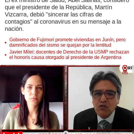
El ex ministro de Salud, Abel Salinas, consideró
que el presidente de la República, Martín
Vizcarra, debió "sincerar las cifras de
contagios" al coronavirus en su mensaje a la
nación.
Gobierno de Fujimori promete viviendas en Junín, pero
damnificados del sismo se quejan por la lentitud
Javier Milei: docentes de Derecho de la USMP rechazan
el honoris causa otorgado al presidente de Argentina