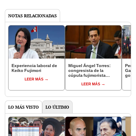
NOTAS RELACIONADAS
Experiencia laboral de
Miguel Ángel Torres:
Perfi
Keiko Fujimori
congresista de la
Gabin
cúpula fujimorista
gobi
LEER MÁS
controlará el primer año
Fujim
LEER MÁS
del Senado
LO MÁS VISTO
LO ÚLTIMO