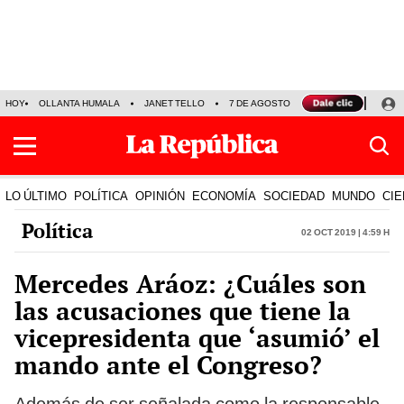
HOY
OLLANTA HUMALA
JANET TELLO
7 DE AGOSTO
TINKA RESULTADOS
LO ÚLTIMO
POLÍTICA
OPINIÓN
ECONOMÍA
SOCIEDAD
MUNDO
CIE
Política
02 Oct 2019 | 4:59 h
Mercedes Aráoz: ¿Cuáles son
las acusaciones que tiene la
vicepresidenta que ‘asumió’ el
mando ante el Congreso?