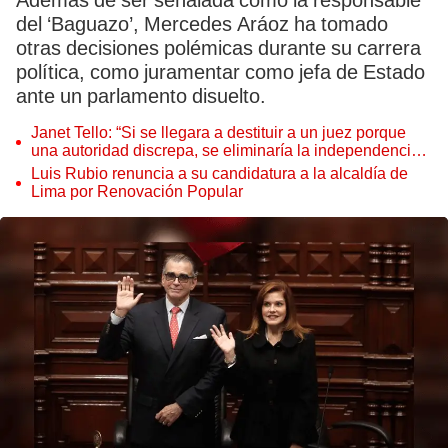
Además de ser señalada como la responsable
del ‘Baguazo’, Mercedes Aráoz ha tomado
otras decisiones polémicas durante su carrera
política, como juramentar como jefa de Estado
ante un parlamento disuelto.
Janet Tello: “Si se llegara a destituir a un juez porque
una autoridad discrepa, se eliminaría la independencia
judicial”
Luis Rubio renuncia a su candidatura a la alcaldía de
Lima por Renovación Popular