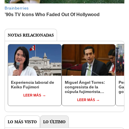
NOTAS RELACIONADAS
Experiencia laboral de
Miguel Ángel Torres:
Perfi
Keiko Fujimori
congresista de la
Gabin
cúpula fujimorista
gobi
LEER MÁS
controlará el primer año
Fujim
LEER MÁS
del Senado
LO MÁS VISTO
LO ÚLTIMO