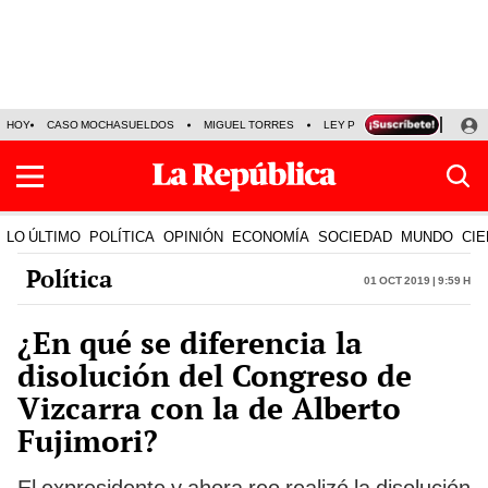
HOY
CASO MOCHASUELDOS
MIGUEL TORRES
LEY PULPÍN
PRECIO DEL
LO ÚLTIMO
POLÍTICA
OPINIÓN
ECONOMÍA
SOCIEDAD
MUNDO
CIE
Política
01 Oct 2019 | 9:59 h
¿En qué se diferencia la
disolución del Congreso de
Vizcarra con la de Alberto
Fujimori?