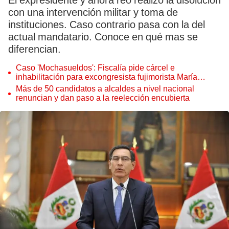
El expresidente y ahora reo realizó la disolución
con una intervención militar y toma de
instituciones. Caso contrario pasa con la del
actual mandatario. Conoce en qué mas se
diferencian.
Caso 'Mochasueldos': Fiscalía pide cárcel e
inhabilitación para excongresista fujimorista María
Cordero Jon Tay
Más de 50 candidatos a alcaldes a nivel nacional
renuncian y dan paso a la reelección encubierta