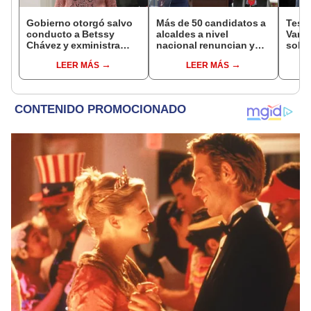
Gobierno otorgó salvo
Más de 50 candidatos a
Testi
conducto a Betssy
alcaldes a nivel
Varil
Chávez y exministra
nacional renuncian y
sobo
viajó a México en la
dan paso a la reelección
Orell
LEER MÁS
LEER MÁS
madrugada
encubierta