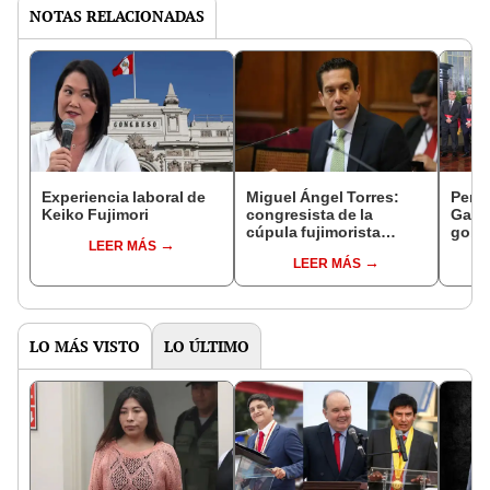
NOTAS RELACIONADAS
Experiencia laboral de
Miguel Ángel Torres:
Perfi
Keiko Fujimori
congresista de la
Gabin
cúpula fujimorista
gobi
LEER MÁS
controlará el primer año
Fujim
LEER MÁS
del Senado
LO MÁS VISTO
LO ÚLTIMO